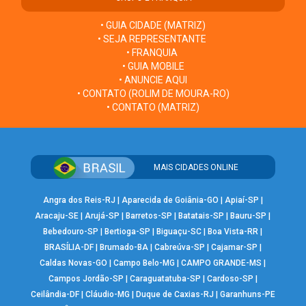
• GUIA CIDADE (MATRIZ)
• SEJA REPRESENTANTE
• FRANQUIA
• GUIA MOBILE
• ANUNCIE AQUI
• CONTATO (ROLIM DE MOURA-RO)
• CONTATO (MATRIZ)
MAIS CIDADES ONLINE
Angra dos Reis-RJ
|
Aparecida de Goiânia-GO
|
Apiaí-SP
|
Aracaju-SE
|
Arujá-SP
|
Barretos-SP
|
Batatais-SP
|
Bauru-SP
|
Bebedouro-SP
|
Bertioga-SP
|
Biguaçu-SC
|
Boa Vista-RR
|
BRASÍLIA-DF
|
Brumado-BA
|
Cabreúva-SP
|
Cajamar-SP
|
Caldas Novas-GO
|
Campo Belo-MG
|
CAMPO GRANDE-MS
|
Campos Jordão-SP
|
Caraguatatuba-SP
|
Cardoso-SP
|
Ceilândia-DF
|
Cláudio-MG
|
Duque de Caxias-RJ
|
Garanhuns-PE