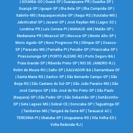
|
GOIÂNIA-GO
|
Guará-DF
|
Guarapuava-PR
|
Guariba-SP
|
Guarujá-SP
|
Iguapé-SP
|
Ilha Bela-SP
|
Ilha Comprida-SP
|
Itabirito-MG
|
Itaquaquecetuba-SP
|
Itaqui-RS
|
Ituiutaba-MG
|
Jaboticabal-SP
|
Jacareí-SP
|
José Raydan-MG
|
Lages-SC
|
Londrina-PR
|
Luís Correia-PI
|
MANAUS-AM
|
Matão-SP
|
Medianeira-PR
|
Mirassol-SP
|
Mococa-SP
|
Monte Alto-SP
|
Morro Agudo-SP
|
Novo Progresso-PA
|
Olímpia-SP
|
Osasco-
SP
|
Paracatu-MG
|
Parnaíba-PI
|
Peruíbe-SP
|
Piracicaba-SP
|
Pirassununga-SP
|
PORTO ALEGRE-RS
|
Porto Seguro-BA
|
Praia Grande-SP
|
Ribeirão Preto-SP
|
RIO DE JANEIRO-RJ
|
Rolim de Moura-RO
|
Salto-SP
|
SALVADOR-BA
|
Samambaia-DF
|
Santa Maria-RS
|
Santos-SP
|
São Bernardo Campo-SP
|
São
Borja-RS
|
São Caetano do Sul-SP
|
São João Paraíso-MG
|
São
José Campos-SP
|
São José do Rio Preto-SP
|
São Paulo
(Itaquera)-SP
|
São Pedro-SP
|
São Sebastião-SP
|
Sertãozinho-
SP
|
Sete Lagoas-MG
|
Sobral-CE
|
Sorocaba-SP
|
Taguatinga-DF
|
Taiobeiras-MG
|
Tangará da Serra-MT
|
Tarauacá-AC
|
TERESINA-PI
|
Ubatuba-SP
|
Uruguaiana-RS
|
Vila Velha-ES
|
Volta Redonda-RJ
|