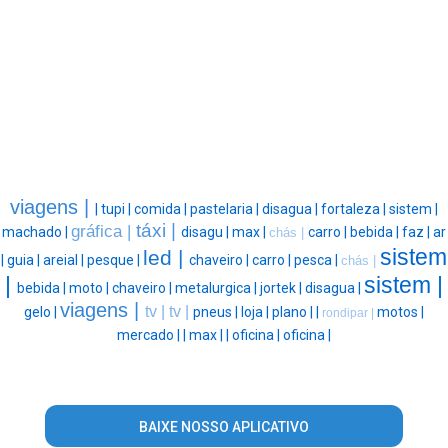
viagens |
|
tupi |
comida |
pastelaria |
disagua |
fortaleza |
sistem |
táxi |
gráfica |
machado |
disagu |
max |
carro |
bebida |
faz |
ar
chás |
sistem
led |
|
guia |
areial |
pesque |
chaveiro |
carro |
pesca |
chás |
|
sistem |
bebida |
moto |
chaveiro |
metalurgica |
jortek |
disagua |
viagens |
tv |
tv |
gelo |
pneus |
loja |
plano |
|
motos |
rondipar |
mercado |
|
max |
|
oficina |
oficina |
BAIXE NOSSO APLICATIVO