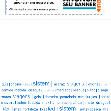
sistem |
viagens |
guia |
oficina |
ar |
faz |
oficina |
chás |
chás |
comida |
bebida |
disagua |
mercado |
pesque |
plano |
disagu |
rondipar |
viagens |
motos |
gelo |
|
chaveiro |
pastelaria |
metalurgica |
|
carro |
gráfica |
tv |
chaveiro |
sistem |
bebida |
max |
pneus |
moto |
disagua |
sistem |
led |
táxi |
tv |
max |
fortaleza |
loja |
jortek |
pesca |