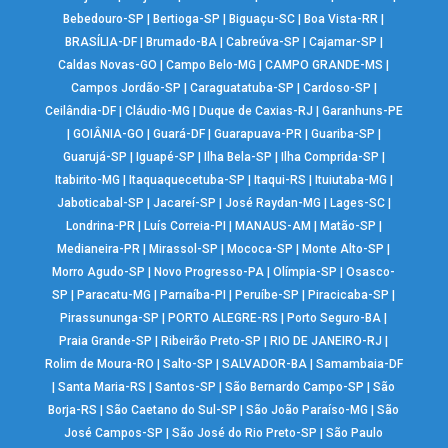
Bebedouro-SP
|
Bertioga-SP
|
Biguaçu-SC
|
Boa Vista-RR
|
BRASÍLIA-DF
|
Brumado-BA
|
Cabreúva-SP
|
Cajamar-SP
|
Caldas Novas-GO
|
Campo Belo-MG
|
CAMPO GRANDE-MS
|
Campos Jordão-SP
|
Caraguatatuba-SP
|
Cardoso-SP
|
Ceilândia-DF
|
Cláudio-MG
|
Duque de Caxias-RJ
|
Garanhuns-PE
|
GOIÂNIA-GO
|
Guará-DF
|
Guarapuava-PR
|
Guariba-SP
|
Guarujá-SP
|
Iguapé-SP
|
Ilha Bela-SP
|
Ilha Comprida-SP
|
Itabirito-MG
|
Itaquaquecetuba-SP
|
Itaqui-RS
|
Ituiutaba-MG
|
Jaboticabal-SP
|
Jacareí-SP
|
José Raydan-MG
|
Lages-SC
|
Londrina-PR
|
Luís Correia-PI
|
MANAUS-AM
|
Matão-SP
|
Medianeira-PR
|
Mirassol-SP
|
Mococa-SP
|
Monte Alto-SP
|
Morro Agudo-SP
|
Novo Progresso-PA
|
Olímpia-SP
|
Osasco-
SP
|
Paracatu-MG
|
Parnaíba-PI
|
Peruíbe-SP
|
Piracicaba-SP
|
Pirassununga-SP
|
PORTO ALEGRE-RS
|
Porto Seguro-BA
|
Praia Grande-SP
|
Ribeirão Preto-SP
|
RIO DE JANEIRO-RJ
|
Rolim de Moura-RO
|
Salto-SP
|
SALVADOR-BA
|
Samambaia-DF
|
Santa Maria-RS
|
Santos-SP
|
São Bernardo Campo-SP
|
São
Borja-RS
|
São Caetano do Sul-SP
|
São João Paraíso-MG
|
São
José Campos-SP
|
São José do Rio Preto-SP
|
São Paulo