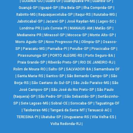
|
GOIÂNIA-GO
|
Guará-DF
|
Guarapuava-PR
|
Guariba-SP
|
Guarujá-SP
|
Iguapé-SP
|
Ilha Bela-SP
|
Ilha Comprida-SP
|
Itabirito-MG
|
Itaquaquecetuba-SP
|
Itaqui-RS
|
Ituiutaba-MG
|
Jaboticabal-SP
|
Jacareí-SP
|
José Raydan-MG
|
Lages-SC
|
Londrina-PR
|
Luís Correia-PI
|
MANAUS-AM
|
Matão-SP
|
Medianeira-PR
|
Mirassol-SP
|
Mococa-SP
|
Monte Alto-SP
|
Morro Agudo-SP
|
Novo Progresso-PA
|
Olímpia-SP
|
Osasco-
SP
|
Paracatu-MG
|
Parnaíba-PI
|
Peruíbe-SP
|
Piracicaba-SP
|
Pirassununga-SP
|
PORTO ALEGRE-RS
|
Porto Seguro-BA
|
Praia Grande-SP
|
Ribeirão Preto-SP
|
RIO DE JANEIRO-RJ
|
Rolim de Moura-RO
|
Salto-SP
|
SALVADOR-BA
|
Samambaia-DF
|
Santa Maria-RS
|
Santos-SP
|
São Bernardo Campo-SP
|
São
Borja-RS
|
São Caetano do Sul-SP
|
São João Paraíso-MG
|
São
José Campos-SP
|
São José do Rio Preto-SP
|
São Paulo
(Itaquera)-SP
|
São Pedro-SP
|
São Sebastião-SP
|
Sertãozinho-
SP
|
Sete Lagoas-MG
|
Sobral-CE
|
Sorocaba-SP
|
Taguatinga-DF
|
Taiobeiras-MG
|
Tangará da Serra-MT
|
Tarauacá-AC
|
TERESINA-PI
|
Ubatuba-SP
|
Uruguaiana-RS
|
Vila Velha-ES
|
Volta Redonda-RJ
|