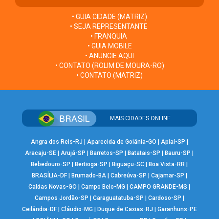
• GUIA CIDADE (MATRIZ)
• SEJA REPRESENTANTE
• FRANQUIA
• GUIA MOBILE
• ANUNCIE AQUI
• CONTATO (ROLIM DE MOURA-RO)
• CONTATO (MATRIZ)
MAIS CIDADES ONLINE
Angra dos Reis-RJ
|
Aparecida de Goiânia-GO
|
Apiaí-SP
|
Aracaju-SE
|
Arujá-SP
|
Barretos-SP
|
Batatais-SP
|
Bauru-SP
|
Bebedouro-SP
|
Bertioga-SP
|
Biguaçu-SC
|
Boa Vista-RR
|
BRASÍLIA-DF
|
Brumado-BA
|
Cabreúva-SP
|
Cajamar-SP
|
Caldas Novas-GO
|
Campo Belo-MG
|
CAMPO GRANDE-MS
|
Campos Jordão-SP
|
Caraguatatuba-SP
|
Cardoso-SP
|
Ceilândia-DF
|
Cláudio-MG
|
Duque de Caxias-RJ
|
Garanhuns-PE