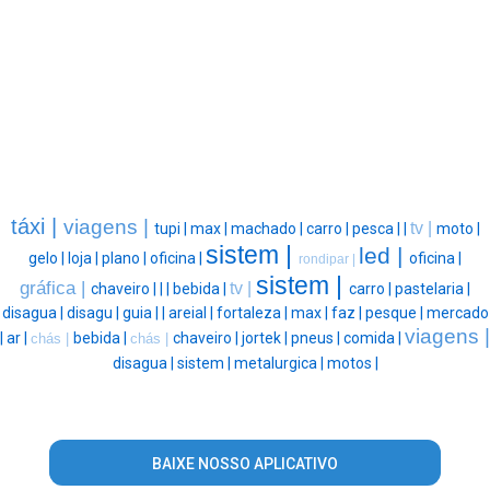
táxi |
viagens |
tv |
tupi |
max |
machado |
carro |
pesca |
|
moto |
sistem |
led |
gelo |
loja |
plano |
oficina |
oficina |
rondipar |
sistem |
gráfica |
tv |
chaveiro |
|
|
bebida |
carro |
pastelaria |
disagua |
disagu |
guia |
|
areial |
fortaleza |
max |
faz |
pesque |
mercado
viagens |
|
ar |
bebida |
chaveiro |
jortek |
pneus |
comida |
chás |
chás |
disagua |
sistem |
metalurgica |
motos |
BAIXE NOSSO APLICATIVO