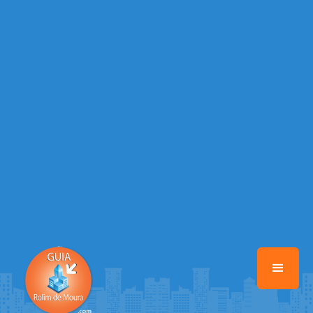
/home/guiarolimdemoura/www/class-mb/Seguranca.Class.php
on
line
37
Warning
: Illegal string offset 'FACEBOOK' in
/home/guiarolimdemoura/www/class-mb/Seguranca.Class.php
on
line
37
Warning
: Illegal string offset 'PALAVRA_CHAVE' in
/home/guiarolimdemoura/www/class-mb/Seguranca.Class.php
on
line
37
Warning
: Illegal string offset 'NOME' in
/home/guiarolimdemoura/www/class-mb/Seguranca.Class.php
on
line
37