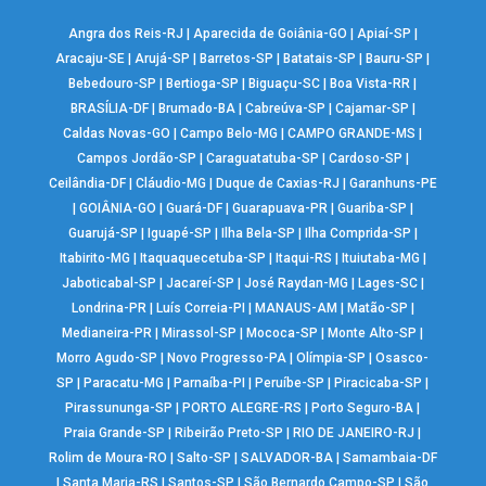
Angra dos Reis-RJ
|
Aparecida de Goiânia-GO
|
Apiaí-SP
|
Aracaju-SE
|
Arujá-SP
|
Barretos-SP
|
Batatais-SP
|
Bauru-SP
|
Bebedouro-SP
|
Bertioga-SP
|
Biguaçu-SC
|
Boa Vista-RR
|
BRASÍLIA-DF
|
Brumado-BA
|
Cabreúva-SP
|
Cajamar-SP
|
Caldas Novas-GO
|
Campo Belo-MG
|
CAMPO GRANDE-MS
|
Campos Jordão-SP
|
Caraguatatuba-SP
|
Cardoso-SP
|
Ceilândia-DF
|
Cláudio-MG
|
Duque de Caxias-RJ
|
Garanhuns-PE
|
GOIÂNIA-GO
|
Guará-DF
|
Guarapuava-PR
|
Guariba-SP
|
Guarujá-SP
|
Iguapé-SP
|
Ilha Bela-SP
|
Ilha Comprida-SP
|
Itabirito-MG
|
Itaquaquecetuba-SP
|
Itaqui-RS
|
Ituiutaba-MG
|
Jaboticabal-SP
|
Jacareí-SP
|
José Raydan-MG
|
Lages-SC
|
Londrina-PR
|
Luís Correia-PI
|
MANAUS-AM
|
Matão-SP
|
Medianeira-PR
|
Mirassol-SP
|
Mococa-SP
|
Monte Alto-SP
|
Morro Agudo-SP
|
Novo Progresso-PA
|
Olímpia-SP
|
Osasco-
SP
|
Paracatu-MG
|
Parnaíba-PI
|
Peruíbe-SP
|
Piracicaba-SP
|
Pirassununga-SP
|
PORTO ALEGRE-RS
|
Porto Seguro-BA
|
Praia Grande-SP
|
Ribeirão Preto-SP
|
RIO DE JANEIRO-RJ
|
Rolim de Moura-RO
|
Salto-SP
|
SALVADOR-BA
|
Samambaia-DF
|
Santa Maria-RS
|
Santos-SP
|
São Bernardo Campo-SP
|
São