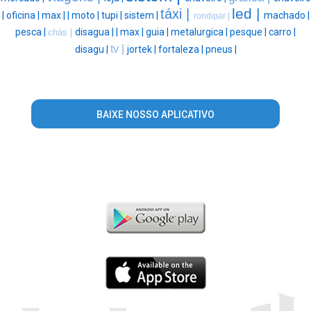
led |
táxi |
|
oficina |
max |
|
moto |
tupi |
sistem |
machado |
rondipar |
pesca |
disagua |
|
max |
guia |
metalurgica |
pesque |
carro |
chás |
tv |
disagu |
jortek |
fortaleza |
pneus |
BAIXE NOSSO APLICATIVO