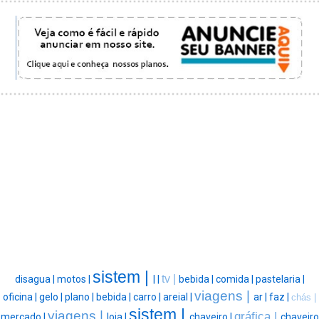
sistem |
tv |
disagua |
motos |
|
|
bebida |
comida |
pastelaria |
viagens |
oficina |
gelo |
plano |
bebida |
carro |
areial |
ar |
faz |
chás |
sistem |
viagens |
gráfica |
mercado |
loja |
chaveiro |
chaveiro