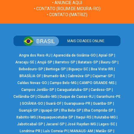
• ANUNCIE AQUI
• CONTATO (ROLIM DE MOURA-RO)
• CONTATO (MATRIZ)
MAIS CIDADES ONLINE
Angra dos Reis-RJ
|
Aparecida de Goiânia-GO
|
Apiaí-SP
|
Aracaju-SE
|
Arujá-SP
|
Barretos-SP
|
Batatais-SP
|
Bauru-SP
|
Bebedouro-SP
|
Bertioga-SP
|
Biguaçu-SC
|
Boa Vista-RR
|
BRASÍLIA-DF
|
Brumado-BA
|
Cabreúva-SP
|
Cajamar-SP
|
Caldas Novas-GO
|
Campo Belo-MG
|
CAMPO GRANDE-MS
|
Campos Jordão-SP
|
Caraguatatuba-SP
|
Cardoso-SP
|
Ceilândia-DF
|
Cláudio-MG
|
Duque de Caxias-RJ
|
Garanhuns-PE
|
GOIÂNIA-GO
|
Guará-DF
|
Guarapuava-PR
|
Guariba-SP
|
Guarujá-SP
|
Iguapé-SP
|
Ilha Bela-SP
|
Ilha Comprida-SP
|
Itabirito-MG
|
Itaquaquecetuba-SP
|
Itaqui-RS
|
Ituiutaba-MG
|
Jaboticabal-SP
|
Jacareí-SP
|
José Raydan-MG
|
Lages-SC
|
Londrina-PR
|
Luís Correia-PI
|
MANAUS-AM
|
Matão-SP
|