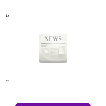
às
às