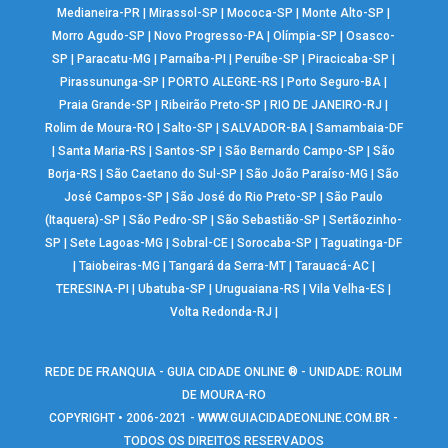
Medianeira-PR
|
Mirassol-SP
|
Mococa-SP
|
Monte Alto-SP
|
Morro Agudo-SP
|
Novo Progresso-PA
|
Olímpia-SP
|
Osasco-
SP
|
Paracatu-MG
|
Parnaíba-PI
|
Peruíbe-SP
|
Piracicaba-SP
|
Pirassununga-SP
|
PORTO ALEGRE-RS
|
Porto Seguro-BA
|
Praia Grande-SP
|
Ribeirão Preto-SP
|
RIO DE JANEIRO-RJ
|
Rolim de Moura-RO
|
Salto-SP
|
SALVADOR-BA
|
Samambaia-DF
|
Santa Maria-RS
|
Santos-SP
|
São Bernardo Campo-SP
|
São
Borja-RS
|
São Caetano do Sul-SP
|
São João Paraíso-MG
|
São
José Campos-SP
|
São José do Rio Preto-SP
|
São Paulo
(Itaquera)-SP
|
São Pedro-SP
|
São Sebastião-SP
|
Sertãozinho-
SP
|
Sete Lagoas-MG
|
Sobral-CE
|
Sorocaba-SP
|
Taguatinga-DF
|
Taiobeiras-MG
|
Tangará da Serra-MT
|
Tarauacá-AC
|
TERESINA-PI
|
Ubatuba-SP
|
Uruguaiana-RS
|
Vila Velha-ES
|
Volta Redonda-RJ
|
REDE DE FRANQUIA - GUIA CIDADE ONLINE ® - UNIDADE: ROLIM
DE MOURA-RO
COPYRIGHT • 2006-2021 -
WWW.GUIACIDADEONLINE.COM.BR
-
TODOS OS DIREITOS RESERVADOS