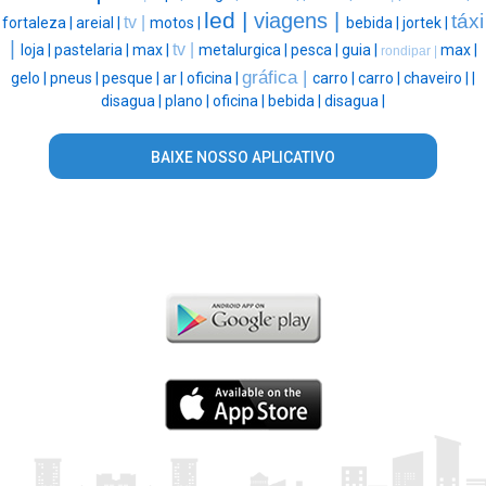
led |
viagens |
táxi
tv |
fortaleza |
areial |
motos |
bebida |
jortek |
|
tv |
loja |
pastelaria |
max |
metalurgica |
pesca |
guia |
max |
rondipar |
gráfica |
gelo |
pneus |
pesque |
ar |
oficina |
carro |
carro |
chaveiro |
|
disagua |
plano |
oficina |
bebida |
disagua |
BAIXE NOSSO APLICATIVO