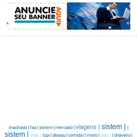
sistem |
viagens |
machado |
faz |
sistem |
mercado |
|
sistem |
tupi |
disagu |
comida |
|
moto |
|
chaveiro |
chás |
chás |