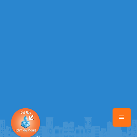
/home/guiarolimdemoura/www/class-mb/Seguranca.Class.php
on
line
37
Warning
: Illegal string offset 'FACEBOOK' in
/home/guiarolimdemoura/www/class-mb/Seguranca.Class.php
on
line
37
Warning
: Illegal string offset 'PALAVRA_CHAVE' in
/home/guiarolimdemoura/www/class-mb/Seguranca.Class.php
on
line
37
Warning
: Illegal string offset 'NOME' in
/home/guiarolimdemoura/www/class-mb/Seguranca.Class.php
on
line
37