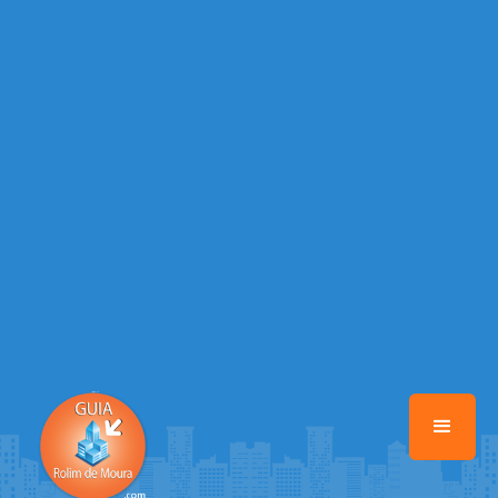
/home/guiarolimdemoura/www/class-mb/Seguranca.Class.php
on
line
37
Warning
: Illegal string offset 'FACEBOOK' in
/home/guiarolimdemoura/www/class-mb/Seguranca.Class.php
on
line
37
Warning
: Illegal string offset 'PALAVRA_CHAVE' in
/home/guiarolimdemoura/www/class-mb/Seguranca.Class.php
on
line
37
Warning
: Illegal string offset 'NOME' in
/home/guiarolimdemoura/www/class-mb/Seguranca.Class.php
on
line
37