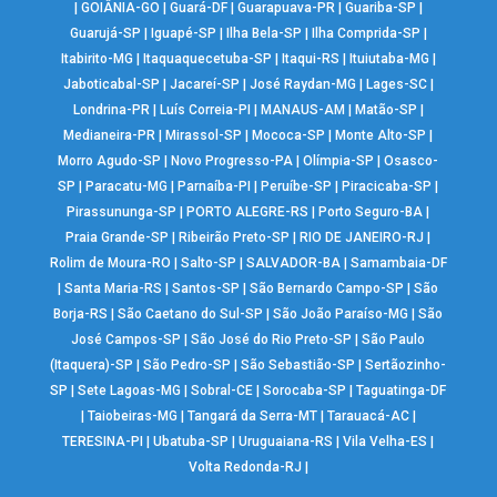
|
GOIÂNIA-GO
|
Guará-DF
|
Guarapuava-PR
|
Guariba-SP
|
Guarujá-SP
|
Iguapé-SP
|
Ilha Bela-SP
|
Ilha Comprida-SP
|
Itabirito-MG
|
Itaquaquecetuba-SP
|
Itaqui-RS
|
Ituiutaba-MG
|
Jaboticabal-SP
|
Jacareí-SP
|
José Raydan-MG
|
Lages-SC
|
Londrina-PR
|
Luís Correia-PI
|
MANAUS-AM
|
Matão-SP
|
Medianeira-PR
|
Mirassol-SP
|
Mococa-SP
|
Monte Alto-SP
|
Morro Agudo-SP
|
Novo Progresso-PA
|
Olímpia-SP
|
Osasco-
SP
|
Paracatu-MG
|
Parnaíba-PI
|
Peruíbe-SP
|
Piracicaba-SP
|
Pirassununga-SP
|
PORTO ALEGRE-RS
|
Porto Seguro-BA
|
Praia Grande-SP
|
Ribeirão Preto-SP
|
RIO DE JANEIRO-RJ
|
Rolim de Moura-RO
|
Salto-SP
|
SALVADOR-BA
|
Samambaia-DF
|
Santa Maria-RS
|
Santos-SP
|
São Bernardo Campo-SP
|
São
Borja-RS
|
São Caetano do Sul-SP
|
São João Paraíso-MG
|
São
José Campos-SP
|
São José do Rio Preto-SP
|
São Paulo
(Itaquera)-SP
|
São Pedro-SP
|
São Sebastião-SP
|
Sertãozinho-
SP
|
Sete Lagoas-MG
|
Sobral-CE
|
Sorocaba-SP
|
Taguatinga-DF
|
Taiobeiras-MG
|
Tangará da Serra-MT
|
Tarauacá-AC
|
TERESINA-PI
|
Ubatuba-SP
|
Uruguaiana-RS
|
Vila Velha-ES
|
Volta Redonda-RJ
|