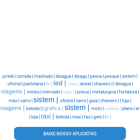
jortek |
comida |
machado |
disagua |
disagu |
pesca |
pesque |
sistem |
led |
tv |
oficina |
pastelaria |
areial |
chaveiro |
|
disagua |
chás |
viagens |
motos |
mercado |
|
pneus |
metalurgica |
fortaleza |
chás |
sistem |
max |
carro |
oficina |
carro |
guia |
chaveiro |
|
tupi |
sistem |
viagens |
gráfica |
bebida |
|
moto |
plano |
ar
rondipar |
táxi |
tv |
|
loja |
bebida |
max |
faz |
gelo |
BAIXE NOSSO APLICATIVO