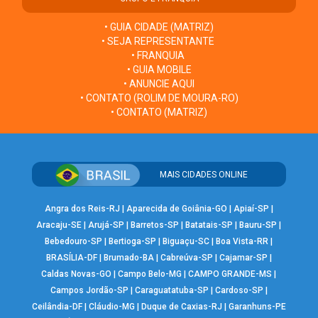
• GUIA CIDADE (MATRIZ)
• SEJA REPRESENTANTE
• FRANQUIA
• GUIA MOBILE
• ANUNCIE AQUI
• CONTATO (ROLIM DE MOURA-RO)
• CONTATO (MATRIZ)
MAIS CIDADES ONLINE
Angra dos Reis-RJ
|
Aparecida de Goiânia-GO
|
Apiaí-SP
|
Aracaju-SE
|
Arujá-SP
|
Barretos-SP
|
Batatais-SP
|
Bauru-SP
|
Bebedouro-SP
|
Bertioga-SP
|
Biguaçu-SC
|
Boa Vista-RR
|
BRASÍLIA-DF
|
Brumado-BA
|
Cabreúva-SP
|
Cajamar-SP
|
Caldas Novas-GO
|
Campo Belo-MG
|
CAMPO GRANDE-MS
|
Campos Jordão-SP
|
Caraguatatuba-SP
|
Cardoso-SP
|
Ceilândia-DF
|
Cláudio-MG
|
Duque de Caxias-RJ
|
Garanhuns-PE