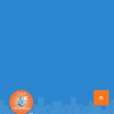
/home/guiarolimdemoura/www/class-mb/Seguranca.Class.php
on
line
37
Warning
: Illegal string offset 'FACEBOOK' in
/home/guiarolimdemoura/www/class-mb/Seguranca.Class.php
on
line
37
Warning
: Illegal string offset 'PALAVRA_CHAVE' in
/home/guiarolimdemoura/www/class-mb/Seguranca.Class.php
on
line
37
Warning
: Illegal string offset 'NOME' in
/home/guiarolimdemoura/www/class-mb/Seguranca.Class.php
on
line
37