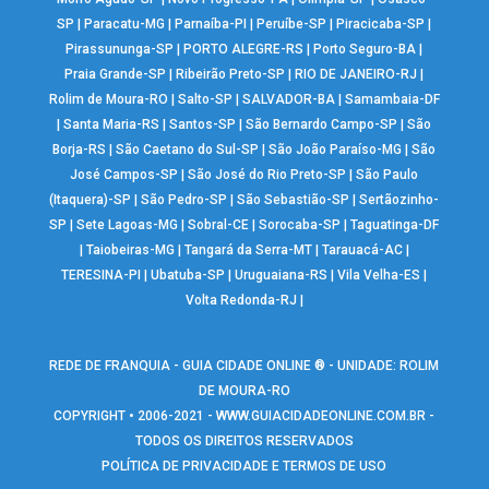
SP
|
Paracatu-MG
|
Parnaíba-PI
|
Peruíbe-SP
|
Piracicaba-SP
|
Pirassununga-SP
|
PORTO ALEGRE-RS
|
Porto Seguro-BA
|
Praia Grande-SP
|
Ribeirão Preto-SP
|
RIO DE JANEIRO-RJ
|
Rolim de Moura-RO
|
Salto-SP
|
SALVADOR-BA
|
Samambaia-DF
|
Santa Maria-RS
|
Santos-SP
|
São Bernardo Campo-SP
|
São
Borja-RS
|
São Caetano do Sul-SP
|
São João Paraíso-MG
|
São
José Campos-SP
|
São José do Rio Preto-SP
|
São Paulo
(Itaquera)-SP
|
São Pedro-SP
|
São Sebastião-SP
|
Sertãozinho-
SP
|
Sete Lagoas-MG
|
Sobral-CE
|
Sorocaba-SP
|
Taguatinga-DF
|
Taiobeiras-MG
|
Tangará da Serra-MT
|
Tarauacá-AC
|
TERESINA-PI
|
Ubatuba-SP
|
Uruguaiana-RS
|
Vila Velha-ES
|
Volta Redonda-RJ
|
REDE DE FRANQUIA - GUIA CIDADE ONLINE ® - UNIDADE: ROLIM
DE MOURA-RO
COPYRIGHT • 2006-2021 -
WWW.GUIACIDADEONLINE.COM.BR
-
TODOS OS DIREITOS RESERVADOS
POLÍTICA DE PRIVACIDADE E TERMOS DE USO