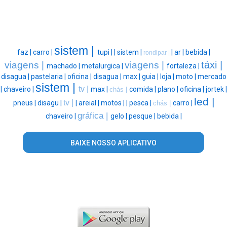
sistem |
faz |
carro |
tupi |
|
sistem |
|
ar |
bebida |
rondipar |
táxi |
viagens |
viagens |
machado |
metalurgica |
fortaleza |
disagua |
pastelaria |
oficina |
disagua |
max |
guia |
loja |
moto |
mercado
sistem |
tv |
|
chaveiro |
max |
comida |
plano |
oficina |
jortek |
chás |
led |
tv |
pneus |
disagu |
|
areial |
motos |
|
pesca |
carro |
chás |
gráfica |
chaveiro |
gelo |
pesque |
bebida |
BAIXE NOSSO APLICATIVO