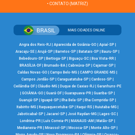
• CONTATO (MATRIZ)
MAIS CIDADES ONLINE
Angra dos Reis-RJ
|
Aparecida de Goiânia-GO
|
Apiaí-SP
|
Aracaju-SE
|
Arujá-SP
|
Barretos-SP
|
Batatais-SP
|
Bauru-SP
|
Bebedouro-SP
|
Bertioga-SP
|
Biguaçu-SC
|
Boa Vista-RR
|
BRASÍLIA-DF
|
Brumado-BA
|
Cabreúva-SP
|
Cajamar-SP
|
Caldas Novas-GO
|
Campo Belo-MG
|
CAMPO GRANDE-MS
|
Campos Jordão-SP
|
Caraguatatuba-SP
|
Cardoso-SP
|
Ceilândia-DF
|
Cláudio-MG
|
Duque de Caxias-RJ
|
Garanhuns-PE
|
GOIÂNIA-GO
|
Guará-DF
|
Guarapuava-PR
|
Guariba-SP
|
Guarujá-SP
|
Iguapé-SP
|
Ilha Bela-SP
|
Ilha Comprida-SP
|
Itabirito-MG
|
Itaquaquecetuba-SP
|
Itaqui-RS
|
Ituiutaba-MG
|
Jaboticabal-SP
|
Jacareí-SP
|
José Raydan-MG
|
Lages-SC
|
Londrina-PR
|
Luís Correia-PI
|
MANAUS-AM
|
Matão-SP
|
Medianeira-PR
|
Mirassol-SP
|
Mococa-SP
|
Monte Alto-SP
|
Morro Agudo-SP
|
Novo Progresso-PA
|
Olímpia-SP
|
Osasco-