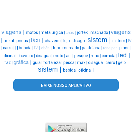
viagens |
viagens
motos |
metalurgica |
jortek |
machado |
chás |
sistem |
táxi |
|
tv
areial |
pneus |
chaveiro |
loja |
disagu |
sistem |
|
tv |
carro |
|
|
bebida |
tupi |
mercado |
pastelaria |
plano |
chás |
rondipar |
led |
oficina |
chaveiro |
disagua |
moto |
ar |
|
pesque |
max |
comida |
gráfica |
faz |
guia |
fortaleza |
pesca |
max |
disagua |
carro |
gelo |
sistem |
bebida |
oficina |
|
BAIXE NOSSO APLICATIVO