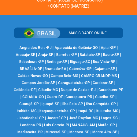
• CONTATO (ROLIM DE MOURA-RO)
• CONTATO (MATRIZ)
MAIS CIDADES ONLINE
Angra dos Reis-RJ
|
Aparecida de Goiânia-GO
|
Apiaí-SP
|
Aracaju-SE
|
Arujá-SP
|
Barretos-SP
|
Batatais-SP
|
Bauru-SP
|
Bebedouro-SP
|
Bertioga-SP
|
Biguaçu-SC
|
Boa Vista-RR
|
BRASÍLIA-DF
|
Brumado-BA
|
Cabreúva-SP
|
Cajamar-SP
|
Caldas Novas-GO
|
Campo Belo-MG
|
CAMPO GRANDE-MS
|
Campos Jordão-SP
|
Caraguatatuba-SP
|
Cardoso-SP
|
Ceilândia-DF
|
Cláudio-MG
|
Duque de Caxias-RJ
|
Garanhuns-PE
|
GOIÂNIA-GO
|
Guará-DF
|
Guarapuava-PR
|
Guariba-SP
|
Guarujá-SP
|
Iguapé-SP
|
Ilha Bela-SP
|
Ilha Comprida-SP
|
Itabirito-MG
|
Itaquaquecetuba-SP
|
Itaqui-RS
|
Ituiutaba-MG
|
Jaboticabal-SP
|
Jacareí-SP
|
José Raydan-MG
|
Lages-SC
|
Londrina-PR
|
Luís Correia-PI
|
MANAUS-AM
|
Matão-SP
|
Medianeira-PR
|
Mirassol-SP
|
Mococa-SP
|
Monte Alto-SP
|