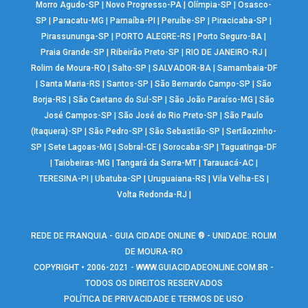
Morro Agudo-SP
|
Novo Progresso-PA
|
Olímpia-SP
|
Osasco-
SP
|
Paracatu-MG
|
Parnaíba-PI
|
Peruíbe-SP
|
Piracicaba-SP
|
Pirassununga-SP
|
PORTO ALEGRE-RS
|
Porto Seguro-BA
|
Praia Grande-SP
|
Ribeirão Preto-SP
|
RIO DE JANEIRO-RJ
|
Rolim de Moura-RO
|
Salto-SP
|
SALVADOR-BA
|
Samambaia-DF
|
Santa Maria-RS
|
Santos-SP
|
São Bernardo Campo-SP
|
São
Borja-RS
|
São Caetano do Sul-SP
|
São João Paraíso-MG
|
São
José Campos-SP
|
São José do Rio Preto-SP
|
São Paulo
(Itaquera)-SP
|
São Pedro-SP
|
São Sebastião-SP
|
Sertãozinho-
SP
|
Sete Lagoas-MG
|
Sobral-CE
|
Sorocaba-SP
|
Taguatinga-DF
|
Taiobeiras-MG
|
Tangará da Serra-MT
|
Tarauacá-AC
|
TERESINA-PI
|
Ubatuba-SP
|
Uruguaiana-RS
|
Vila Velha-ES
|
Volta Redonda-RJ
|
REDE DE FRANQUIA - GUIA CIDADE ONLINE ® - UNIDADE: ROLIM
DE MOURA-RO
COPYRIGHT • 2006-2021 -
WWW.GUIACIDADEONLINE.COM.BR
-
TODOS OS DIREITOS RESERVADOS
POLÍTICA DE PRIVACIDADE E TERMOS DE USO