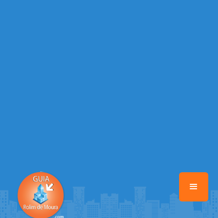
/home/guiarolimdemoura/www/class-mb/Seguranca.Class.php
on
line
37
Warning
: Illegal string offset 'FACEBOOK' in
/home/guiarolimdemoura/www/class-mb/Seguranca.Class.php
on
line
37
Warning
: Illegal string offset 'PALAVRA_CHAVE' in
/home/guiarolimdemoura/www/class-mb/Seguranca.Class.php
on
line
37
Warning
: Illegal string offset 'NOME' in
/home/guiarolimdemoura/www/class-mb/Seguranca.Class.php
on
line
37