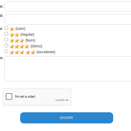
e:
l:
o
:
(ruim)
(regular)
(bom)
(ótimo)
(excelente)
s: