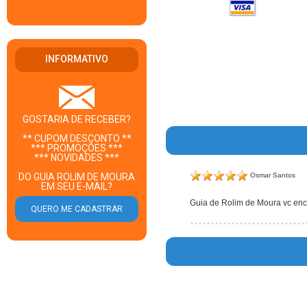
INFORMATIVO
GOSTARIA DE RECEBER?
** CUPOM DESCONTO **
*** PROMOÇÕES ***
*** NOVIDADES ***
Osmar Santos
DO GUIA ROLIM DE MOURA
EM SEU E-MAIL?
Guia de Rolim de Moura vc enco