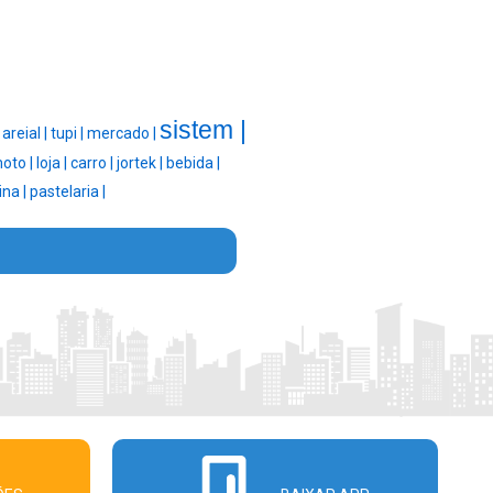
sistem |
|
areial |
tupi |
mercado |
oto |
loja |
carro |
jortek |
bebida |
ina |
pastelaria |