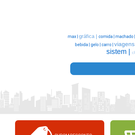
gráfica |
max |
comida |
machado 
viagens
bebida |
gelo |
carro |
sistem |
c