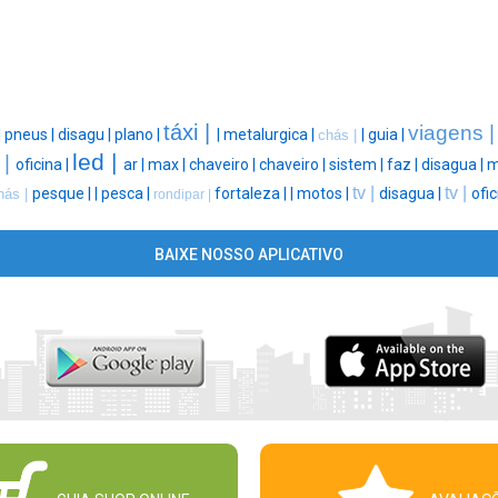
táxi |
viagens 
|
pneus |
disagu |
plano |
|
metalurgica |
|
guia |
chás |
led |
 |
oficina |
ar |
max |
chaveiro |
chaveiro |
sistem |
faz |
disagua |
m
tv |
tv |
pesque |
|
pesca |
fortaleza |
|
motos |
disagua |
ofic
hás |
rondipar |
BAIXE NOSSO APLICATIVO