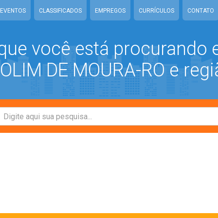
EVENTOS
CLASSIFICADOS
EMPREGOS
CURRÍCULOS
CONTATO
que você está procurando
LIM DE MOURA-RO e regi