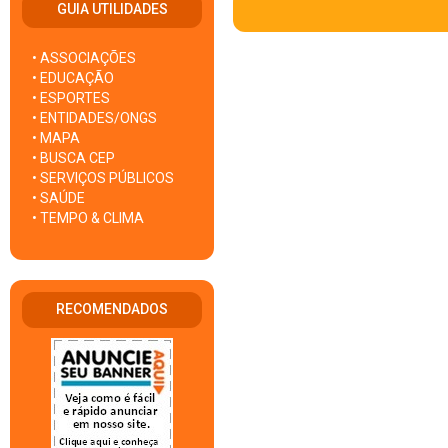
GUIA UTILIDADES
• ASSOCIAÇÕES
• EDUCAÇÃO
• ESPORTES
• ENTIDADES/ONGS
• MAPA
• BUSCA CEP
• SERVIÇOS PÚBLICOS
• SAÚDE
• TEMPO & CLIMA
RECOMENDADOS