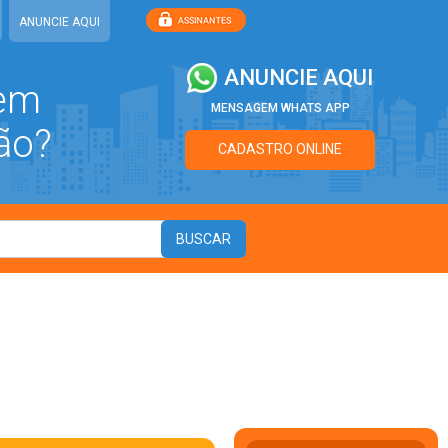
ANUNCIE AQUI
ANUNCIE AQUI
 em
MENSAGEM WHATS APP
ão?
CADASTRO ONLINE