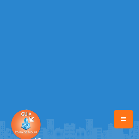
/home/guiarolimdemoura/www/class-mb/Seguranca.Class.php
on
line
37
Warning
: Illegal string offset 'FACEBOOK' in
/home/guiarolimdemoura/www/class-mb/Seguranca.Class.php
on
line
37
Warning
: Illegal string offset 'PALAVRA_CHAVE' in
/home/guiarolimdemoura/www/class-mb/Seguranca.Class.php
on
line
37
Warning
: Illegal string offset 'NOME' in
/home/guiarolimdemoura/www/class-mb/Seguranca.Class.php
on
line
37