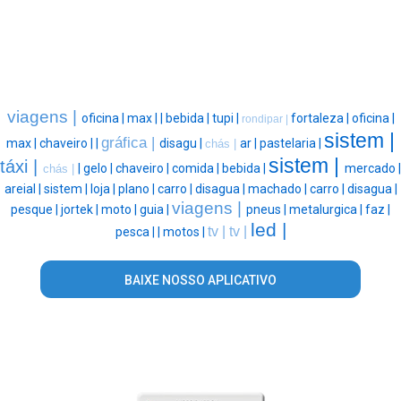
viagens |
oficina |
max |
|
bebida |
tupi |
fortaleza |
oficina |
rondipar |
sistem |
gráfica |
max |
chaveiro |
|
disagu |
ar |
pastelaria |
chás |
sistem |
táxi |
|
gelo |
chaveiro |
comida |
bebida |
mercado |
chás |
areial |
sistem |
loja |
plano |
carro |
disagua |
machado |
carro |
disagua |
viagens |
pesque |
jortek |
moto |
guia |
pneus |
metalurgica |
faz |
led |
tv |
tv |
pesca |
|
motos |
BAIXE NOSSO APLICATIVO