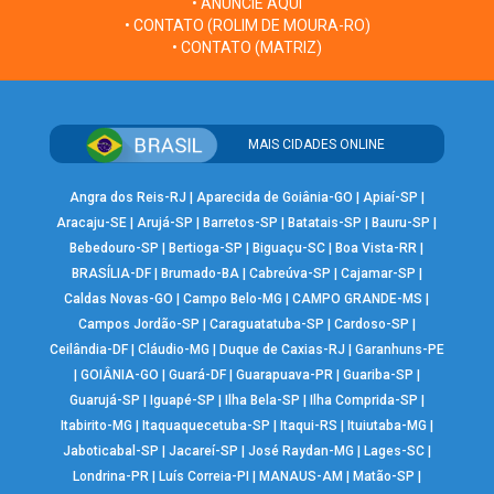
• ANUNCIE AQUI
• CONTATO (ROLIM DE MOURA-RO)
• CONTATO (MATRIZ)
MAIS CIDADES ONLINE
Angra dos Reis-RJ
|
Aparecida de Goiânia-GO
|
Apiaí-SP
|
Aracaju-SE
|
Arujá-SP
|
Barretos-SP
|
Batatais-SP
|
Bauru-SP
|
Bebedouro-SP
|
Bertioga-SP
|
Biguaçu-SC
|
Boa Vista-RR
|
BRASÍLIA-DF
|
Brumado-BA
|
Cabreúva-SP
|
Cajamar-SP
|
Caldas Novas-GO
|
Campo Belo-MG
|
CAMPO GRANDE-MS
|
Campos Jordão-SP
|
Caraguatatuba-SP
|
Cardoso-SP
|
Ceilândia-DF
|
Cláudio-MG
|
Duque de Caxias-RJ
|
Garanhuns-PE
|
GOIÂNIA-GO
|
Guará-DF
|
Guarapuava-PR
|
Guariba-SP
|
Guarujá-SP
|
Iguapé-SP
|
Ilha Bela-SP
|
Ilha Comprida-SP
|
Itabirito-MG
|
Itaquaquecetuba-SP
|
Itaqui-RS
|
Ituiutaba-MG
|
Jaboticabal-SP
|
Jacareí-SP
|
José Raydan-MG
|
Lages-SC
|
Londrina-PR
|
Luís Correia-PI
|
MANAUS-AM
|
Matão-SP
|