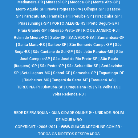
Medianeira-PR
|
Mirassol-SP
|
Mococa-SP
|
Monte Alto-SP
|
Morro Agudo-SP
|
Novo Progresso-PA
|
Olímpia-SP
|
Osasco-
SP
|
Paracatu-MG
|
Parnaíba-PI
|
Peruíbe-SP
|
Piracicaba-SP
|
Pirassununga-SP
|
PORTO ALEGRE-RS
|
Porto Seguro-BA
|
Praia Grande-SP
|
Ribeirão Preto-SP
|
RIO DE JANEIRO-RJ
|
Rolim de Moura-RO
|
Salto-SP
|
SALVADOR-BA
|
Samambaia-DF
|
Santa Maria-RS
|
Santos-SP
|
São Bernardo Campo-SP
|
São
Borja-RS
|
São Caetano do Sul-SP
|
São João Paraíso-MG
|
São
José Campos-SP
|
São José do Rio Preto-SP
|
São Paulo
(Itaquera)-SP
|
São Pedro-SP
|
São Sebastião-SP
|
Sertãozinho-
SP
|
Sete Lagoas-MG
|
Sobral-CE
|
Sorocaba-SP
|
Taguatinga-DF
|
Taiobeiras-MG
|
Tangará da Serra-MT
|
Tarauacá-AC
|
TERESINA-PI
|
Ubatuba-SP
|
Uruguaiana-RS
|
Vila Velha-ES
|
Volta Redonda-RJ
|
REDE DE FRANQUIA - GUIA CIDADE ONLINE ® - UNIDADE: ROLIM
DE MOURA-RO
COPYRIGHT • 2006-2021 -
WWW.GUIACIDADEONLINE.COM.BR
-
TODOS OS DIREITOS RESERVADOS