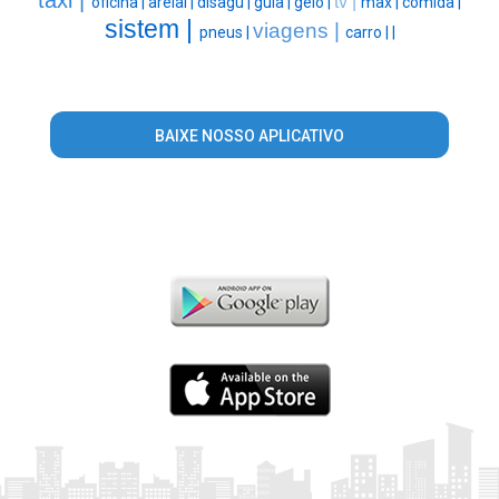
tv |
oficina |
areial |
disagu |
guia |
gelo |
max |
comida |
sistem |
viagens |
pneus |
carro |
|
BAIXE NOSSO APLICATIVO