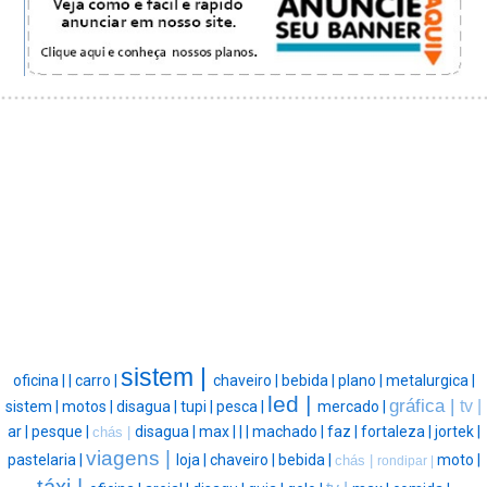
sistem |
oficina |
|
carro |
chaveiro |
bebida |
plano |
metalurgica |
led |
gráfica |
tv |
sistem |
motos |
disagua |
tupi |
pesca |
mercado |
ar |
pesque |
disagua |
max |
|
|
machado |
faz |
fortaleza |
jortek |
chás |
viagens |
pastelaria |
loja |
chaveiro |
bebida |
moto |
chás |
rondipar |
táxi |