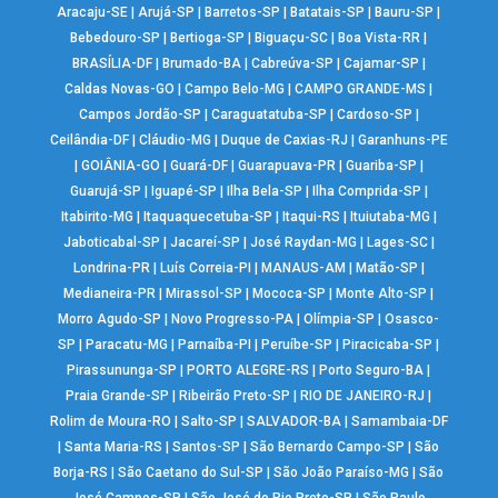
Aracaju-SE
|
Arujá-SP
|
Barretos-SP
|
Batatais-SP
|
Bauru-SP
|
Bebedouro-SP
|
Bertioga-SP
|
Biguaçu-SC
|
Boa Vista-RR
|
BRASÍLIA-DF
|
Brumado-BA
|
Cabreúva-SP
|
Cajamar-SP
|
Caldas Novas-GO
|
Campo Belo-MG
|
CAMPO GRANDE-MS
|
Campos Jordão-SP
|
Caraguatatuba-SP
|
Cardoso-SP
|
Ceilândia-DF
|
Cláudio-MG
|
Duque de Caxias-RJ
|
Garanhuns-PE
|
GOIÂNIA-GO
|
Guará-DF
|
Guarapuava-PR
|
Guariba-SP
|
Guarujá-SP
|
Iguapé-SP
|
Ilha Bela-SP
|
Ilha Comprida-SP
|
Itabirito-MG
|
Itaquaquecetuba-SP
|
Itaqui-RS
|
Ituiutaba-MG
|
Jaboticabal-SP
|
Jacareí-SP
|
José Raydan-MG
|
Lages-SC
|
Londrina-PR
|
Luís Correia-PI
|
MANAUS-AM
|
Matão-SP
|
Medianeira-PR
|
Mirassol-SP
|
Mococa-SP
|
Monte Alto-SP
|
Morro Agudo-SP
|
Novo Progresso-PA
|
Olímpia-SP
|
Osasco-
SP
|
Paracatu-MG
|
Parnaíba-PI
|
Peruíbe-SP
|
Piracicaba-SP
|
Pirassununga-SP
|
PORTO ALEGRE-RS
|
Porto Seguro-BA
|
Praia Grande-SP
|
Ribeirão Preto-SP
|
RIO DE JANEIRO-RJ
|
Rolim de Moura-RO
|
Salto-SP
|
SALVADOR-BA
|
Samambaia-DF
|
Santa Maria-RS
|
Santos-SP
|
São Bernardo Campo-SP
|
São
Borja-RS
|
São Caetano do Sul-SP
|
São João Paraíso-MG
|
São