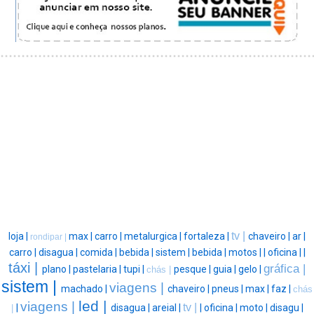
tv |
loja |
max |
carro |
metalurgica |
fortaleza |
chaveiro |
ar |
rondipar |
carro |
disagua |
comida |
bebida |
sistem |
bebida |
motos |
|
oficina |
|
táxi |
gráfica |
plano |
pastelaria |
tupi |
pesque |
guia |
gelo |
chás |
sistem |
viagens |
machado |
chaveiro |
pneus |
max |
faz |
chás
led |
viagens |
tv |
|
disagua |
areial |
|
oficina |
moto |
disagu |
|