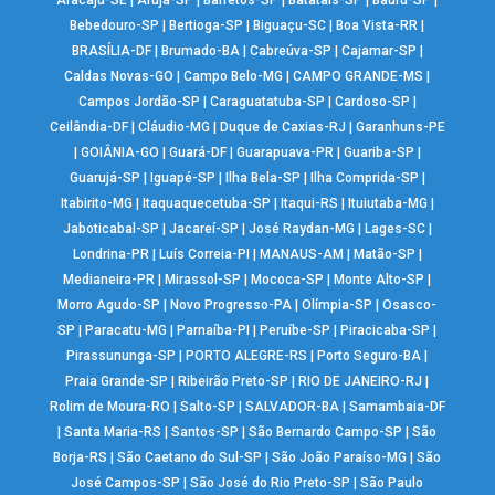
Aracaju-SE
|
Arujá-SP
|
Barretos-SP
|
Batatais-SP
|
Bauru-SP
|
Bebedouro-SP
|
Bertioga-SP
|
Biguaçu-SC
|
Boa Vista-RR
|
BRASÍLIA-DF
|
Brumado-BA
|
Cabreúva-SP
|
Cajamar-SP
|
Caldas Novas-GO
|
Campo Belo-MG
|
CAMPO GRANDE-MS
|
Campos Jordão-SP
|
Caraguatatuba-SP
|
Cardoso-SP
|
Ceilândia-DF
|
Cláudio-MG
|
Duque de Caxias-RJ
|
Garanhuns-PE
|
GOIÂNIA-GO
|
Guará-DF
|
Guarapuava-PR
|
Guariba-SP
|
Guarujá-SP
|
Iguapé-SP
|
Ilha Bela-SP
|
Ilha Comprida-SP
|
Itabirito-MG
|
Itaquaquecetuba-SP
|
Itaqui-RS
|
Ituiutaba-MG
|
Jaboticabal-SP
|
Jacareí-SP
|
José Raydan-MG
|
Lages-SC
|
Londrina-PR
|
Luís Correia-PI
|
MANAUS-AM
|
Matão-SP
|
Medianeira-PR
|
Mirassol-SP
|
Mococa-SP
|
Monte Alto-SP
|
Morro Agudo-SP
|
Novo Progresso-PA
|
Olímpia-SP
|
Osasco-
SP
|
Paracatu-MG
|
Parnaíba-PI
|
Peruíbe-SP
|
Piracicaba-SP
|
Pirassununga-SP
|
PORTO ALEGRE-RS
|
Porto Seguro-BA
|
Praia Grande-SP
|
Ribeirão Preto-SP
|
RIO DE JANEIRO-RJ
|
Rolim de Moura-RO
|
Salto-SP
|
SALVADOR-BA
|
Samambaia-DF
|
Santa Maria-RS
|
Santos-SP
|
São Bernardo Campo-SP
|
São
Borja-RS
|
São Caetano do Sul-SP
|
São João Paraíso-MG
|
São
José Campos-SP
|
São José do Rio Preto-SP
|
São Paulo