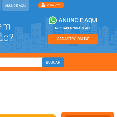
ANUNCIE AQUI
ANUNCIE AQUI
 em
MENSAGEM WHATS APP
ão?
CADASTRO ONLINE