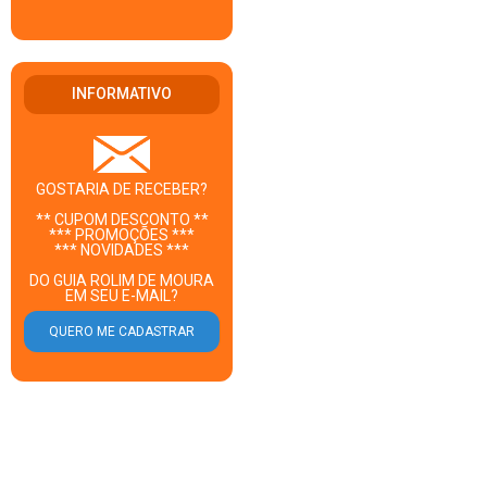
INFORMATIVO
GOSTARIA DE RECEBER?
** CUPOM DESCONTO **
*** PROMOÇÕES ***
*** NOVIDADES ***
DO GUIA ROLIM DE MOURA
EM SEU E-MAIL?