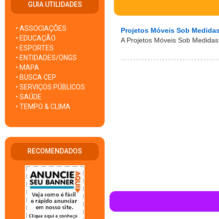
GUIA UTILIDADES
• ASSOCIAÇÕES
Projetos Móveis Sob Medida
• EDUCAÇÃO
A Projetos Móveis Sob Medida
• ESPORTES
• ENTIDADES/ONGS
• MAPA
• BUSCA CEP
• SERVIÇOS PÚBLICOS
• SAÚDE
• TEMPO & CLIMA
RECOMENDADOS