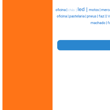
led |
oficina |
motos |
merc
chás |
v
oficina |
pastelaria |
pneus |
faz |
|
machado |
f