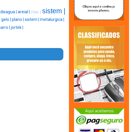
sistem |
|
disagua |
areial |
chás |
|
gelo |
plano |
sistem |
metalurgica |
carro |
jortek |