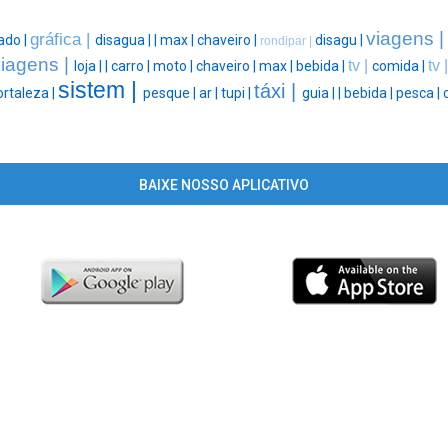
viagens 
gráfica |
ado |
disagua |
|
max |
chaveiro |
disagu |
rondipar |
iagens |
tv |
tv 
loja |
|
carro |
moto |
chaveiro |
max |
bebida |
comida |
sistem |
táxi |
ortaleza |
pesque |
ar |
tupi |
guia |
|
bebida |
pesca |
BAIXE NOSSO APLICATIVO