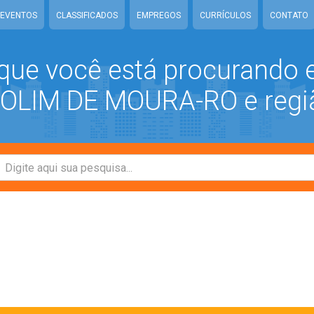
EVENTOS
CLASSIFICADOS
EMPREGOS
CURRÍCULOS
CONTATO
que você está procurando
LIM DE MOURA-RO e regi