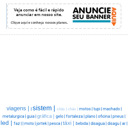
sistem |
viagens |
|
motos |
tupi |
machado |
chás |
chás |
gráfica |
metalurgica |
guia |
gelo |
fortaleza |
plano |
oficina |
pneus |
led |
táxi |
faz |
|
moto |
jortek |
pesca |
bebida |
disagua |
disagu |
ar |