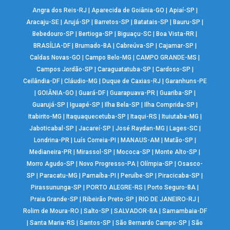
Angra dos Reis-RJ
|
Aparecida de Goiânia-GO
|
Apiaí-SP
|
Aracaju-SE
|
Arujá-SP
|
Barretos-SP
|
Batatais-SP
|
Bauru-SP
|
Bebedouro-SP
|
Bertioga-SP
|
Biguaçu-SC
|
Boa Vista-RR
|
BRASÍLIA-DF
|
Brumado-BA
|
Cabreúva-SP
|
Cajamar-SP
|
Caldas Novas-GO
|
Campo Belo-MG
|
CAMPO GRANDE-MS
|
Campos Jordão-SP
|
Caraguatatuba-SP
|
Cardoso-SP
|
Ceilândia-DF
|
Cláudio-MG
|
Duque de Caxias-RJ
|
Garanhuns-PE
|
GOIÂNIA-GO
|
Guará-DF
|
Guarapuava-PR
|
Guariba-SP
|
Guarujá-SP
|
Iguapé-SP
|
Ilha Bela-SP
|
Ilha Comprida-SP
|
Itabirito-MG
|
Itaquaquecetuba-SP
|
Itaqui-RS
|
Ituiutaba-MG
|
Jaboticabal-SP
|
Jacareí-SP
|
José Raydan-MG
|
Lages-SC
|
Londrina-PR
|
Luís Correia-PI
|
MANAUS-AM
|
Matão-SP
|
Medianeira-PR
|
Mirassol-SP
|
Mococa-SP
|
Monte Alto-SP
|
Morro Agudo-SP
|
Novo Progresso-PA
|
Olímpia-SP
|
Osasco-
SP
|
Paracatu-MG
|
Parnaíba-PI
|
Peruíbe-SP
|
Piracicaba-SP
|
Pirassununga-SP
|
PORTO ALEGRE-RS
|
Porto Seguro-BA
|
Praia Grande-SP
|
Ribeirão Preto-SP
|
RIO DE JANEIRO-RJ
|
Rolim de Moura-RO
|
Salto-SP
|
SALVADOR-BA
|
Samambaia-DF
|
Santa Maria-RS
|
Santos-SP
|
São Bernardo Campo-SP
|
São