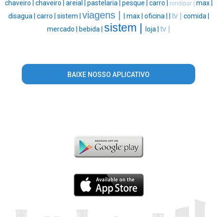
chaveiro |
chaveiro |
areial |
pastelaria |
pesque |
carro |
max |
rondipar |
viagens |
tv |
disagua |
carro |
sistem |
|
max |
oficina |
|
comida |
sistem |
tv |
mercado |
bebida |
loja |
BAIXE NOSSO APLICATIVO