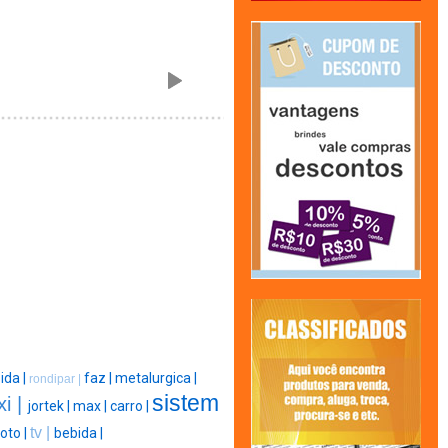
ida |
faz |
metalurgica |
rondipar |
sistem
xi |
jortek |
max |
carro |
tv |
oto |
bebida |