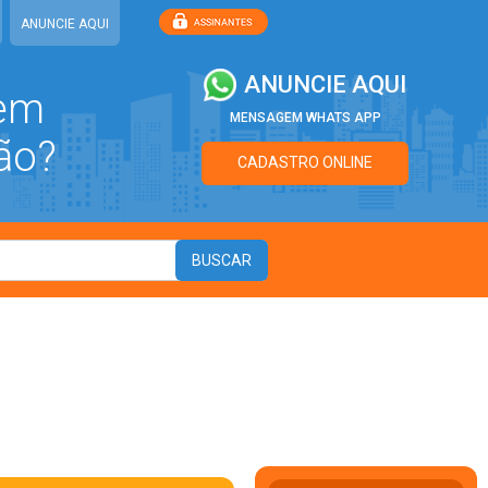
ANUNCIE AQUI
ANUNCIE AQUI
 em
MENSAGEM WHATS APP
ão?
CADASTRO ONLINE