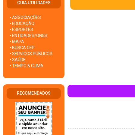
GUIA UTILIDADES
• ASSOCIAÇÕES
• EDUCAÇÃO
• ESPORTES
• ENTIDADES/ONGS
• MAPA
• BUSCA CEP
• SERVIÇOS PÚBLICOS
• SAÚDE
• TEMPO & CLIMA
RECOMENDADOS