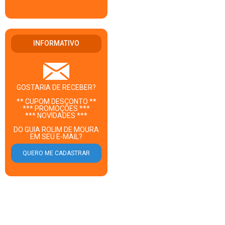
INFORMATIVO
GOSTARIA DE RECEBER?
** CUPOM DESCONTO **
*** PROMOÇÕES ***
*** NOVIDADES ***
DO GUIA ROLIM DE MOURA
EM SEU E-MAIL?