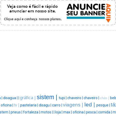
sistem |
gráfica |
 |
disagua |
|
tupi |
chaveiro |
chaveiro |
beb
chás |
led |
tá
viagens |
tv |
|
oficina |
pastelaria |
disagu |
carro |
pesque |
istem |
pneus |
fortaleza |
motos |
|
loja |
max |
oficina |
pesca |
comida |
m