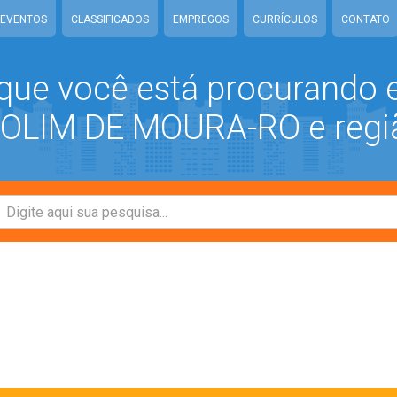
EVENTOS
CLASSIFICADOS
EMPREGOS
CURRÍCULOS
CONTATO
que você está procurando
LIM DE MOURA-RO e regi