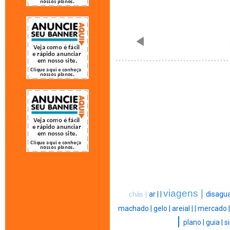
viagens |
ar |
|
disagua
chás |
machado |
gelo |
areial |
|
mercado 
|
plano |
guia |
s