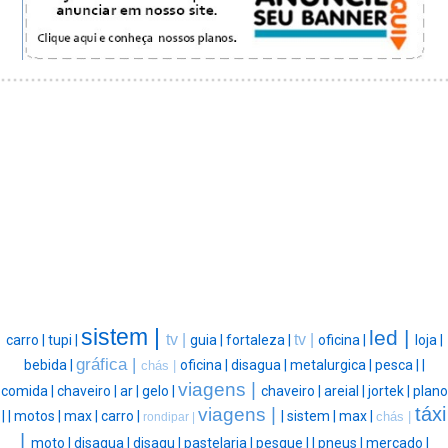
sistem |
led |
tv |
tv |
carro |
tupi |
guia |
fortaleza |
oficina |
loja |
gráfica |
bebida |
oficina |
disagua |
metalurgica |
pesca |
|
chás |
viagens |
comida |
chaveiro |
ar |
gelo |
chaveiro |
areial |
jortek |
plano
táxi
viagens |
|
|
motos |
max |
carro |
|
sistem |
max |
chás |
rondipar |
|
moto |
disagua |
disagu |
pastelaria |
pesque |
|
pneus |
mercado |