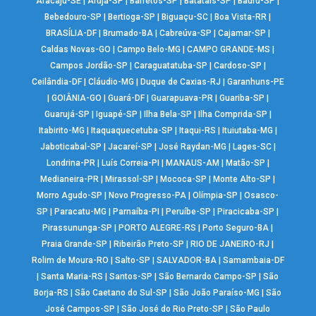
Aracaju-SE
|
Arujá-SP
|
Barretos-SP
|
Batatais-SP
|
Bauru-SP
|
Bebedouro-SP
|
Bertioga-SP
|
Biguaçu-SC
|
Boa Vista-RR
|
BRASÍLIA-DF
|
Brumado-BA
|
Cabreúva-SP
|
Cajamar-SP
|
Caldas Novas-GO
|
Campo Belo-MG
|
CAMPO GRANDE-MS
|
Campos Jordão-SP
|
Caraguatatuba-SP
|
Cardoso-SP
|
Ceilândia-DF
|
Cláudio-MG
|
Duque de Caxias-RJ
|
Garanhuns-PE
|
GOIÂNIA-GO
|
Guará-DF
|
Guarapuava-PR
|
Guariba-SP
|
Guarujá-SP
|
Iguapé-SP
|
Ilha Bela-SP
|
Ilha Comprida-SP
|
Itabirito-MG
|
Itaquaquecetuba-SP
|
Itaqui-RS
|
Ituiutaba-MG
|
Jaboticabal-SP
|
Jacareí-SP
|
José Raydan-MG
|
Lages-SC
|
Londrina-PR
|
Luís Correia-PI
|
MANAUS-AM
|
Matão-SP
|
Medianeira-PR
|
Mirassol-SP
|
Mococa-SP
|
Monte Alto-SP
|
Morro Agudo-SP
|
Novo Progresso-PA
|
Olímpia-SP
|
Osasco-
SP
|
Paracatu-MG
|
Parnaíba-PI
|
Peruíbe-SP
|
Piracicaba-SP
|
Pirassununga-SP
|
PORTO ALEGRE-RS
|
Porto Seguro-BA
|
Praia Grande-SP
|
Ribeirão Preto-SP
|
RIO DE JANEIRO-RJ
|
Rolim de Moura-RO
|
Salto-SP
|
SALVADOR-BA
|
Samambaia-DF
|
Santa Maria-RS
|
Santos-SP
|
São Bernardo Campo-SP
|
São
Borja-RS
|
São Caetano do Sul-SP
|
São João Paraíso-MG
|
São
José Campos-SP
|
São José do Rio Preto-SP
|
São Paulo