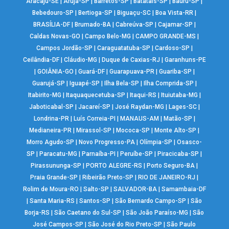
Aracaju-SE
|
Arujá-SP
|
Barretos-SP
|
Batatais-SP
|
Bauru-SP
|
Bebedouro-SP
|
Bertioga-SP
|
Biguaçu-SC
|
Boa Vista-RR
|
BRASÍLIA-DF
|
Brumado-BA
|
Cabreúva-SP
|
Cajamar-SP
|
Caldas Novas-GO
|
Campo Belo-MG
|
CAMPO GRANDE-MS
|
Campos Jordão-SP
|
Caraguatatuba-SP
|
Cardoso-SP
|
Ceilândia-DF
|
Cláudio-MG
|
Duque de Caxias-RJ
|
Garanhuns-PE
|
GOIÂNIA-GO
|
Guará-DF
|
Guarapuava-PR
|
Guariba-SP
|
Guarujá-SP
|
Iguapé-SP
|
Ilha Bela-SP
|
Ilha Comprida-SP
|
Itabirito-MG
|
Itaquaquecetuba-SP
|
Itaqui-RS
|
Ituiutaba-MG
|
Jaboticabal-SP
|
Jacareí-SP
|
José Raydan-MG
|
Lages-SC
|
Londrina-PR
|
Luís Correia-PI
|
MANAUS-AM
|
Matão-SP
|
Medianeira-PR
|
Mirassol-SP
|
Mococa-SP
|
Monte Alto-SP
|
Morro Agudo-SP
|
Novo Progresso-PA
|
Olímpia-SP
|
Osasco-
SP
|
Paracatu-MG
|
Parnaíba-PI
|
Peruíbe-SP
|
Piracicaba-SP
|
Pirassununga-SP
|
PORTO ALEGRE-RS
|
Porto Seguro-BA
|
Praia Grande-SP
|
Ribeirão Preto-SP
|
RIO DE JANEIRO-RJ
|
Rolim de Moura-RO
|
Salto-SP
|
SALVADOR-BA
|
Samambaia-DF
|
Santa Maria-RS
|
Santos-SP
|
São Bernardo Campo-SP
|
São
Borja-RS
|
São Caetano do Sul-SP
|
São João Paraíso-MG
|
São
José Campos-SP
|
São José do Rio Preto-SP
|
São Paulo