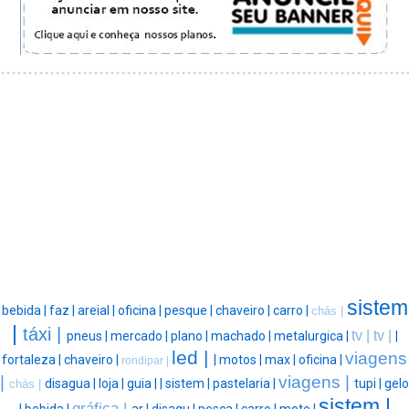
sistem
bebida |
faz |
areial |
oficina |
pesque |
chaveiro |
carro |
chás |
|
táxi |
tv |
tv |
pneus |
mercado |
plano |
machado |
metalurgica |
|
led |
viagens
fortaleza |
chaveiro |
|
motos |
max |
oficina |
rondipar |
|
viagens |
disagua |
loja |
guia |
|
sistem |
pastelaria |
tupi |
gelo
chás |
sistem |
gráfica |
|
bebida |
ar |
disagu |
pesca |
carro |
moto |