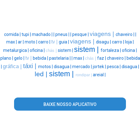
viagens |
comida |
tupi |
machado |
|
pneus |
|
pesque |
chaveiro |
|
viagens |
tv |
max |
ar |
moto |
carro |
guia |
disagu |
carro |
loja |
sistem |
metalurgica |
oficina |
sistem |
fortaleza |
oficina |
chás |
tv |
plano |
gelo |
bebida |
pastelaria |
|
max |
faz |
chaveiro |
bebida
chás |
táxi |
gráfica |
|
motos |
disagua |
mercado |
jortek |
pesca |
disagua |
sistem |
led |
areial |
rondipar |
BAIXE NOSSO APLICATIVO