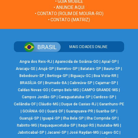
• GUIA MOBILE
• ANUNCIE AQUI
• CONTATO (ROLIM DE MOURA-RO)
• CONTATO (MATRIZ)
MAIS CIDADES ONLINE
Angra dos Reis-RJ
|
Aparecida de Goiânia-GO
|
Apiaí-SP
|
Aracaju-SE
|
Arujá-SP
|
Barretos-SP
|
Batatais-SP
|
Bauru-SP
|
Bebedouro-SP
|
Bertioga-SP
|
Biguaçu-SC
|
Boa Vista-RR
|
BRASÍLIA-DF
|
Brumado-BA
|
Cabreúva-SP
|
Cajamar-SP
|
Caldas Novas-GO
|
Campo Belo-MG
|
CAMPO GRANDE-MS
|
Campos Jordão-SP
|
Caraguatatuba-SP
|
Cardoso-SP
|
Ceilândia-DF
|
Cláudio-MG
|
Duque de Caxias-RJ
|
Garanhuns-PE
|
GOIÂNIA-GO
|
Guará-DF
|
Guarapuava-PR
|
Guariba-SP
|
Guarujá-SP
|
Iguapé-SP
|
Ilha Bela-SP
|
Ilha Comprida-SP
|
Itabirito-MG
|
Itaquaquecetuba-SP
|
Itaqui-RS
|
Ituiutaba-MG
|
Jaboticabal-SP
|
Jacareí-SP
|
José Raydan-MG
|
Lages-SC
|