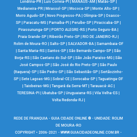
Londrina-PR
|
Luís Correia-PI
|
MANAUS-AM
|
Matão-SP
|
Medianeira-PR
|
Mirassol-SP
|
Mococa-SP
|
Monte Alto-SP
|
Morro Agudo-SP
|
Novo Progresso-PA
|
Olímpia-SP
|
Osasco-
SP
|
Paracatu-MG
|
Parnaíba-PI
|
Peruíbe-SP
|
Piracicaba-SP
|
Pirassununga-SP
|
PORTO ALEGRE-RS
|
Porto Seguro-BA
|
Praia Grande-SP
|
Ribeirão Preto-SP
|
RIO DE JANEIRO-RJ
|
Rolim de Moura-RO
|
Salto-SP
|
SALVADOR-BA
|
Samambaia-DF
|
Santa Maria-RS
|
Santos-SP
|
São Bernardo Campo-SP
|
São
Borja-RS
|
São Caetano do Sul-SP
|
São João Paraíso-MG
|
São
José Campos-SP
|
São José do Rio Preto-SP
|
São Paulo
(Itaquera)-SP
|
São Pedro-SP
|
São Sebastião-SP
|
Sertãozinho-
SP
|
Sete Lagoas-MG
|
Sobral-CE
|
Sorocaba-SP
|
Taguatinga-DF
|
Taiobeiras-MG
|
Tangará da Serra-MT
|
Tarauacá-AC
|
TERESINA-PI
|
Ubatuba-SP
|
Uruguaiana-RS
|
Vila Velha-ES
|
Volta Redonda-RJ
|
REDE DE FRANQUIA - GUIA CIDADE ONLINE ® - UNIDADE: ROLIM
DE MOURA-RO
COPYRIGHT • 2006-2021 -
WWW.GUIACIDADEONLINE.COM.BR
-