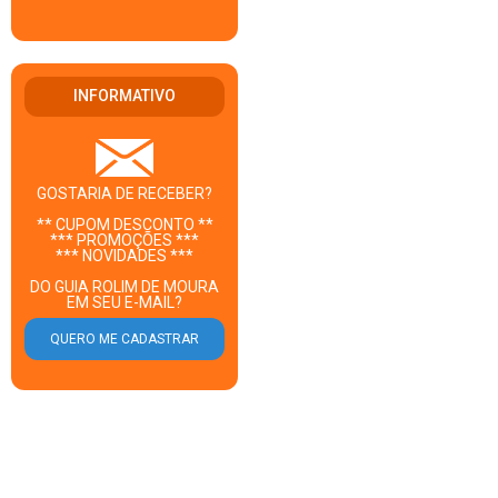
INFORMATIVO
GOSTARIA DE RECEBER?
** CUPOM DESCONTO **
*** PROMOÇÕES ***
*** NOVIDADES ***
DO GUIA ROLIM DE MOURA
EM SEU E-MAIL?