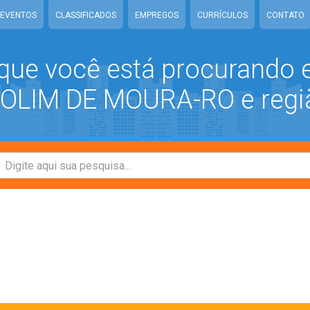
EVENTOS
CLASSIFICADOS
EMPREGOS
CURRÍCULOS
CONTATO
que você está procurando
LIM DE MOURA-RO e regi