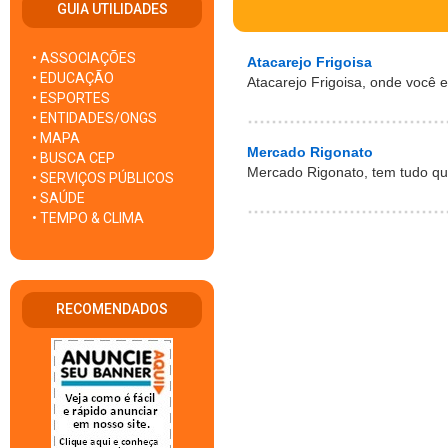
GUIA UTILIDADES
• ASSOCIAÇÕES
Atacarejo Frigoisa
• EDUCAÇÃO
Atacarejo Frigoisa, onde você 
• ESPORTES
• ENTIDADES/ONGS
• MAPA
Mercado Rigonato
• BUSCA CEP
Mercado Rigonato, tem tudo que
• SERVIÇOS PÚBLICOS
• SAÚDE
• TEMPO & CLIMA
RECOMENDADOS