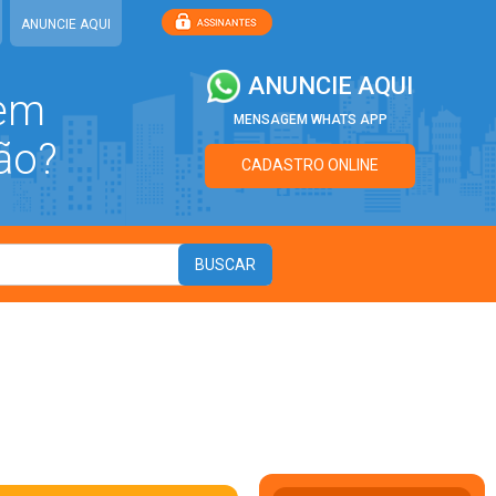
ANUNCIE AQUI
ANUNCIE AQUI
 em
MENSAGEM WHATS APP
ão?
CADASTRO ONLINE