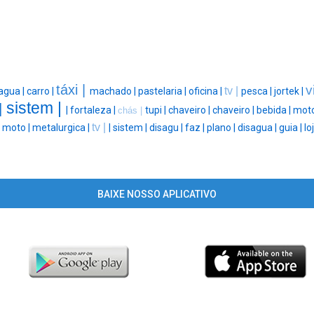
táxi |
v
tv |
agua |
carro |
machado |
pastelaria |
oficina |
pesca |
jortek |
sistem |
|
|
fortaleza |
tupi |
chaveiro |
chaveiro |
bebida |
moto
chás |
tv |
|
moto |
metalurgica |
|
sistem |
disagu |
faz |
plano |
disagua |
guia |
lo
BAIXE NOSSO APLICATIVO