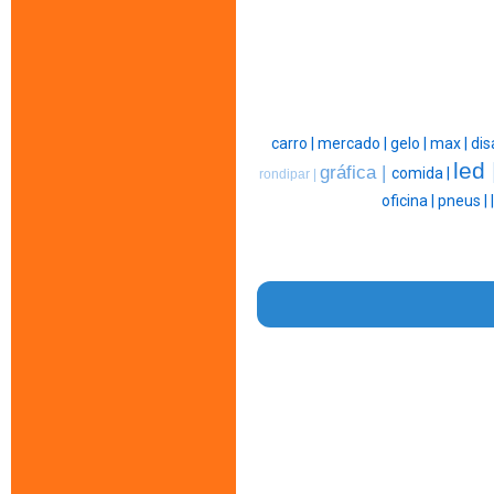
carro |
mercado |
gelo |
max |
dis
led 
gráfica |
comida |
rondipar |
oficina |
pneus |