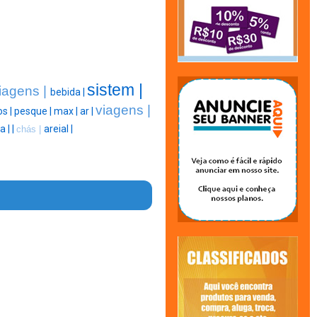
sistem |
iagens |
bebida |
viagens |
s |
pesque |
max |
ar |
ja |
|
areial |
chás |