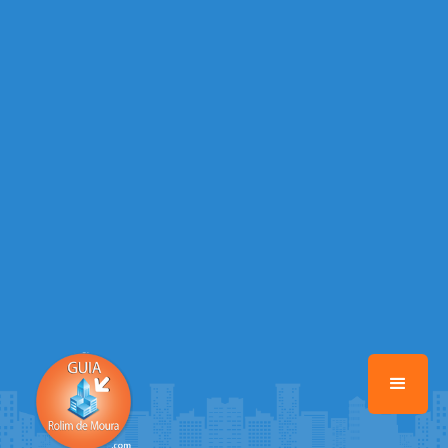
/home/guiarolimdemoura/www/class-mb/Seguranca.Class.php
on
line
37
Warning
: Illegal string offset 'FACEBOOK' in
/home/guiarolimdemoura/www/class-mb/Seguranca.Class.php
on
line
37
Warning
: Illegal string offset 'PALAVRA_CHAVE' in
/home/guiarolimdemoura/www/class-mb/Seguranca.Class.php
on
line
37
Warning
: Illegal string offset 'NOME' in
/home/guiarolimdemoura/www/class-mb/Seguranca.Class.php
on
line
37