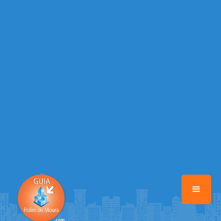
/home/guiarolimdemoura/www/class-mb/Seguranca.Class.php
on
line
37
Warning
: Illegal string offset 'FACEBOOK' in
/home/guiarolimdemoura/www/class-mb/Seguranca.Class.php
on
line
37
Warning
: Illegal string offset 'PALAVRA_CHAVE' in
/home/guiarolimdemoura/www/class-mb/Seguranca.Class.php
on
line
37
Warning
: Illegal string offset 'NOME' in
/home/guiarolimdemoura/www/class-mb/Seguranca.Class.php
on
line
37