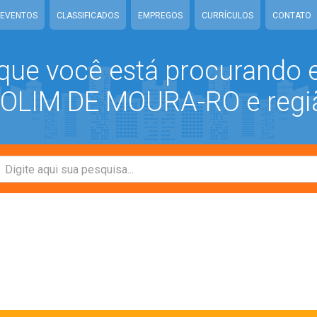
EVENTOS
CLASSIFICADOS
EMPREGOS
CURRÍCULOS
CONTATO
que você está procurando
LIM DE MOURA-RO e regi