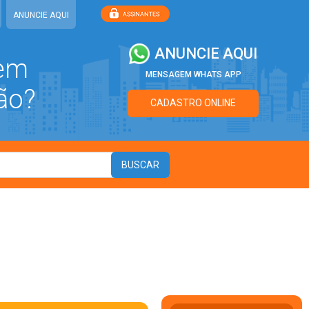
ANUNCIE AQUI
ANUNCIE AQUI
 em
MENSAGEM WHATS APP
ão?
CADASTRO ONLINE