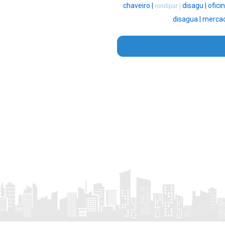
chaveiro |
disagu |
oficin
rondipar |
disagua |
mercad