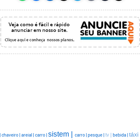
sistem |
táxi
tv |
|
chaveiro |
areial |
carro |
carro |
pesque |
bebida |