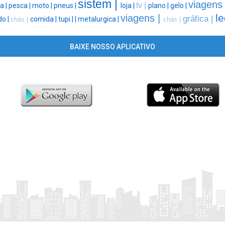
sistem |
viagens
tv |
a |
pesca |
moto |
pneus |
loja |
plano |
gelo |
le
viagens |
gráfica |
o |
comida |
tupi |
|
metalurgica |
chás |
chás |
BAIXE NOSSO APLICATIVO