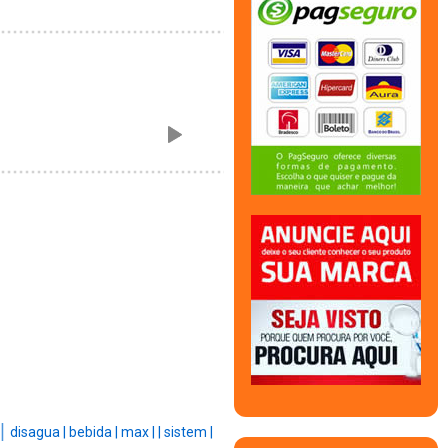
 |
disagua |
bebida |
max |
|
sistem |