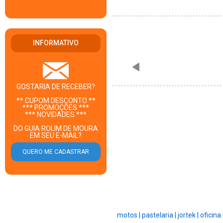
INFORMATIVO
GOSTARIA DE RECEBER?
** CUPOM DESCONTO **
*** PROMOÇÕES ***
*** NOVIDADES ***
DO GUIA ROLIM DE MOURA
EM SEU E-MAIL?
motos |
pastelaria |
jortek |
oficina 