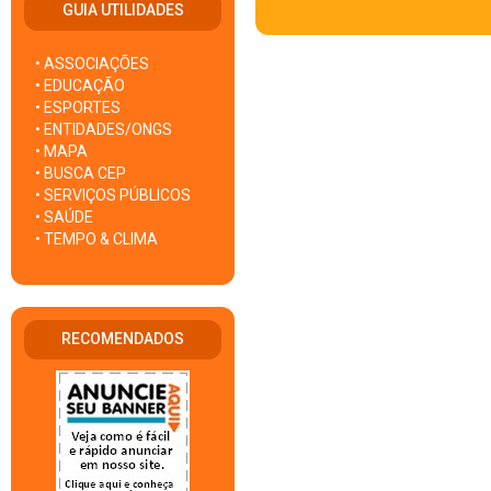
GUIA UTILIDADES
• ASSOCIAÇÕES
• EDUCAÇÃO
• ESPORTES
• ENTIDADES/ONGS
• MAPA
• BUSCA CEP
• SERVIÇOS PÚBLICOS
• SAÚDE
• TEMPO & CLIMA
RECOMENDADOS