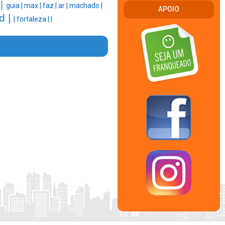
 |
guia |
max |
faz |
ar |
machado |
APOIO
d |
|
fortaleza |
|