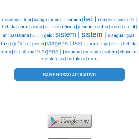
led |
tv |
machado |
tupi |
disagu |
pneus |
|
comida |
chaveiro |
carro |
bebida |
carro |
plano |
oficina |
pesque |
motos |
max |
|
areial |
rondipar |
sistem |
sistem |
ar |
pastelaria |
gelo |
disagua |
guia |
chás |
táxi |
viagens |
gráfica |
faz |
|
pesca |
jortek |
loja |
bebida |
chás |
viagens |
tv |
moto |
oficina |
|
disagua |
mercado |
sistem |
chaveiro |
metalurgica |
fortaleza |
max |
BAIXE NOSSO APLICATIVO