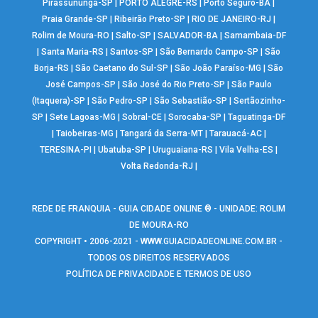
Pirassununga-SP
|
PORTO ALEGRE-RS
|
Porto Seguro-BA
|
Praia Grande-SP
|
Ribeirão Preto-SP
|
RIO DE JANEIRO-RJ
|
Rolim de Moura-RO
|
Salto-SP
|
SALVADOR-BA
|
Samambaia-DF
|
Santa Maria-RS
|
Santos-SP
|
São Bernardo Campo-SP
|
São
Borja-RS
|
São Caetano do Sul-SP
|
São João Paraíso-MG
|
São
José Campos-SP
|
São José do Rio Preto-SP
|
São Paulo
(Itaquera)-SP
|
São Pedro-SP
|
São Sebastião-SP
|
Sertãozinho-
SP
|
Sete Lagoas-MG
|
Sobral-CE
|
Sorocaba-SP
|
Taguatinga-DF
|
Taiobeiras-MG
|
Tangará da Serra-MT
|
Tarauacá-AC
|
TERESINA-PI
|
Ubatuba-SP
|
Uruguaiana-RS
|
Vila Velha-ES
|
Volta Redonda-RJ
|
REDE DE FRANQUIA - GUIA CIDADE ONLINE ® - UNIDADE: ROLIM
DE MOURA-RO
COPYRIGHT • 2006-2021 -
WWW.GUIACIDADEONLINE.COM.BR
-
TODOS OS DIREITOS RESERVADOS
POLÍTICA DE PRIVACIDADE E TERMOS DE USO