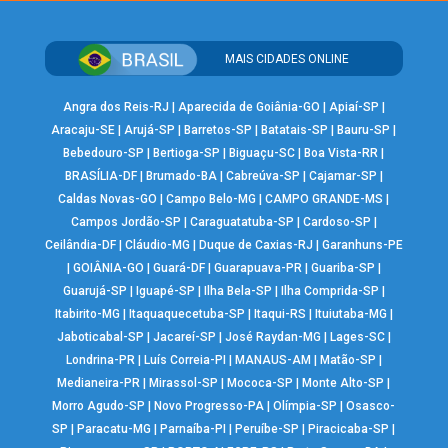
MAIS CIDADES ONLINE
Angra dos Reis-RJ
|
Aparecida de Goiânia-GO
|
Apiaí-SP
|
Aracaju-SE
|
Arujá-SP
|
Barretos-SP
|
Batatais-SP
|
Bauru-SP
|
Bebedouro-SP
|
Bertioga-SP
|
Biguaçu-SC
|
Boa Vista-RR
|
BRASÍLIA-DF
|
Brumado-BA
|
Cabreúva-SP
|
Cajamar-SP
|
Caldas Novas-GO
|
Campo Belo-MG
|
CAMPO GRANDE-MS
|
Campos Jordão-SP
|
Caraguatatuba-SP
|
Cardoso-SP
|
Ceilândia-DF
|
Cláudio-MG
|
Duque de Caxias-RJ
|
Garanhuns-PE
|
GOIÂNIA-GO
|
Guará-DF
|
Guarapuava-PR
|
Guariba-SP
|
Guarujá-SP
|
Iguapé-SP
|
Ilha Bela-SP
|
Ilha Comprida-SP
|
Itabirito-MG
|
Itaquaquecetuba-SP
|
Itaqui-RS
|
Ituiutaba-MG
|
Jaboticabal-SP
|
Jacareí-SP
|
José Raydan-MG
|
Lages-SC
|
Londrina-PR
|
Luís Correia-PI
|
MANAUS-AM
|
Matão-SP
|
Medianeira-PR
|
Mirassol-SP
|
Mococa-SP
|
Monte Alto-SP
|
Morro Agudo-SP
|
Novo Progresso-PA
|
Olímpia-SP
|
Osasco-
SP
|
Paracatu-MG
|
Parnaíba-PI
|
Peruíbe-SP
|
Piracicaba-SP
|