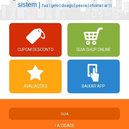
sistem |
faz |
gelo |
disagu |
pesca |
oficina |
ar |
|
CUPOM DESCONTO
GUIA SHOP ONLINE
AVALIAÇÕES
BAIXAR APP
GUIA
• A CIDADE