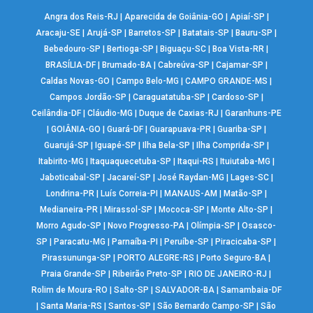
Angra dos Reis-RJ
|
Aparecida de Goiânia-GO
|
Apiaí-SP
|
Aracaju-SE
|
Arujá-SP
|
Barretos-SP
|
Batatais-SP
|
Bauru-SP
|
Bebedouro-SP
|
Bertioga-SP
|
Biguaçu-SC
|
Boa Vista-RR
|
BRASÍLIA-DF
|
Brumado-BA
|
Cabreúva-SP
|
Cajamar-SP
|
Caldas Novas-GO
|
Campo Belo-MG
|
CAMPO GRANDE-MS
|
Campos Jordão-SP
|
Caraguatatuba-SP
|
Cardoso-SP
|
Ceilândia-DF
|
Cláudio-MG
|
Duque de Caxias-RJ
|
Garanhuns-PE
|
GOIÂNIA-GO
|
Guará-DF
|
Guarapuava-PR
|
Guariba-SP
|
Guarujá-SP
|
Iguapé-SP
|
Ilha Bela-SP
|
Ilha Comprida-SP
|
Itabirito-MG
|
Itaquaquecetuba-SP
|
Itaqui-RS
|
Ituiutaba-MG
|
Jaboticabal-SP
|
Jacareí-SP
|
José Raydan-MG
|
Lages-SC
|
Londrina-PR
|
Luís Correia-PI
|
MANAUS-AM
|
Matão-SP
|
Medianeira-PR
|
Mirassol-SP
|
Mococa-SP
|
Monte Alto-SP
|
Morro Agudo-SP
|
Novo Progresso-PA
|
Olímpia-SP
|
Osasco-
SP
|
Paracatu-MG
|
Parnaíba-PI
|
Peruíbe-SP
|
Piracicaba-SP
|
Pirassununga-SP
|
PORTO ALEGRE-RS
|
Porto Seguro-BA
|
Praia Grande-SP
|
Ribeirão Preto-SP
|
RIO DE JANEIRO-RJ
|
Rolim de Moura-RO
|
Salto-SP
|
SALVADOR-BA
|
Samambaia-DF
|
Santa Maria-RS
|
Santos-SP
|
São Bernardo Campo-SP
|
São