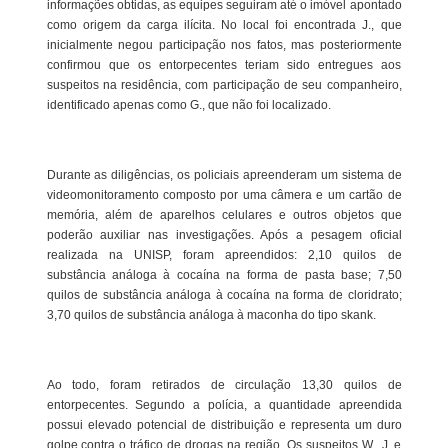
informações obtidas, as equipes seguiram até o imóvel apontado
como origem da carga ilícita. No local foi encontrada J., que
inicialmente negou participação nos fatos, mas posteriormente
confirmou que os entorpecentes teriam sido entregues aos
suspeitos na residência, com participação de seu companheiro,
identificado apenas como G., que não foi localizado.
Durante as diligências, os policiais apreenderam um sistema de
videomonitoramento composto por uma câmera e um cartão de
memória, além de aparelhos celulares e outros objetos que
poderão auxiliar nas investigações. Após a pesagem oficial
realizada na UNISP, foram apreendidos: 2,10 quilos de
substância análoga à cocaína na forma de pasta base; 7,50
quilos de substância análoga à cocaína na forma de cloridrato;
3,70 quilos de substância análoga à maconha do tipo skank.
Ao todo, foram retirados de circulação 13,30 quilos de
entorpecentes. Segundo a polícia, a quantidade apreendida
possui elevado potencial de distribuição e representa um duro
golpe contra o tráfico de drogas na região. Os suspeitos W., J. e