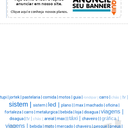
tv |
tupi |
jortek |
pastelaria |
comida |
motos |
guia |
carro |
chás |
rondipar |
sistem |
led |
sistem |
plano |
|
max |
machado |
oficina |
viagens |
fortaleza |
carro |
metalurgica |
bebida |
loja |
disagua |
táxi |
gráfica |
tv |
disagua |
areial |
max |
|
chaveiro |
|
chás |
viagens |
bebida |
moto |
mercado |
chaveiro |
pesque |
pneus |