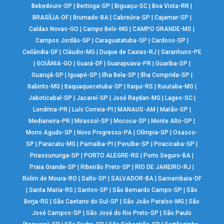
Bebedouro-SP
|
Bertioga-SP
|
Biguaçu-SC
|
Boa Vista-RR
|
BRASÍLIA-DF
|
Brumado-BA
|
Cabreúva-SP
|
Cajamar-SP
|
Caldas Novas-GO
|
Campo Belo-MG
|
CAMPO GRANDE-MS
|
Campos Jordão-SP
|
Caraguatatuba-SP
|
Cardoso-SP
|
Ceilândia-DF
|
Cláudio-MG
|
Duque de Caxias-RJ
|
Garanhuns-PE
|
GOIÂNIA-GO
|
Guará-DF
|
Guarapuava-PR
|
Guariba-SP
|
Guarujá-SP
|
Iguapé-SP
|
Ilha Bela-SP
|
Ilha Comprida-SP
|
Itabirito-MG
|
Itaquaquecetuba-SP
|
Itaqui-RS
|
Ituiutaba-MG
|
Jaboticabal-SP
|
Jacareí-SP
|
José Raydan-MG
|
Lages-SC
|
Londrina-PR
|
Luís Correia-PI
|
MANAUS-AM
|
Matão-SP
|
Medianeira-PR
|
Mirassol-SP
|
Mococa-SP
|
Monte Alto-SP
|
Morro Agudo-SP
|
Novo Progresso-PA
|
Olímpia-SP
|
Osasco-
SP
|
Paracatu-MG
|
Parnaíba-PI
|
Peruíbe-SP
|
Piracicaba-SP
|
Pirassununga-SP
|
PORTO ALEGRE-RS
|
Porto Seguro-BA
|
Praia Grande-SP
|
Ribeirão Preto-SP
|
RIO DE JANEIRO-RJ
|
Rolim de Moura-RO
|
Salto-SP
|
SALVADOR-BA
|
Samambaia-DF
|
Santa Maria-RS
|
Santos-SP
|
São Bernardo Campo-SP
|
São
Borja-RS
|
São Caetano do Sul-SP
|
São João Paraíso-MG
|
São
José Campos-SP
|
São José do Rio Preto-SP
|
São Paulo