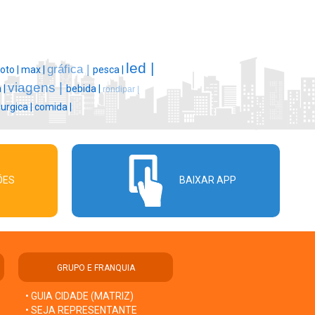
led |
gráfica |
oto |
max |
pesca |
viagens |
 |
bebida |
rondipar |
urgica |
comida |
ÕES
BAIXAR APP
GRUPO E FRANQUIA
• GUIA CIDADE (MATRIZ)
• SEJA REPRESENTANTE