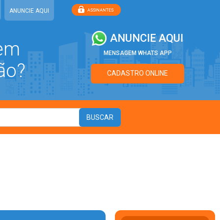
ANUNCIE AQUI
ANUNCIE AQUI
 em
MENSAGEM WHATS APP
ão?
CADASTRO ONLINE