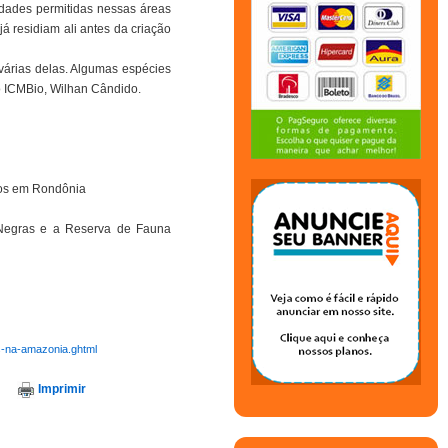
idades permitidas nessas áreas
á residiam ali antes da criação
 várias delas. Algumas espécies
do ICMBio, Wilhan Cândido.
nos em Rondônia
s Negras e a Reserva de Fauna
es-na-amazonia.ghtml
Imprimir