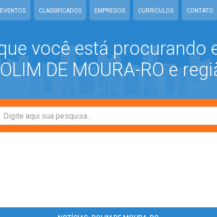
EVENTOS
CLASSIFICADOS
EMPREGOS
CURRÍCULOS
CONTATO
que você está procurando
LIM DE MOURA-RO e regi