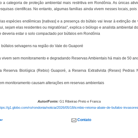
o a categoria de proteção ambiental mais restritiva em Rondônia. As únicas ativ
quisas científicas. No entanto, algumas famílias ainda vivem nesses locais, pois j
as espécies endêmicas [nativas] e a presença do búfalo vai levar à extinção de
ui, sejam elas residentes ou migratórias", explica o biólogo e analista ambiental 
e deveria estar o solo compactado por búfalos em Rondônia
l búfalos selvagens na região do Vale do Guaporé
ens vivem sem monitoramento e degradando Reservas Ambientais há mais de 50 a
 a Reserva Biológica (Rebio) Guaporé, a Reserva Extrativista (Resex) Pedra
sem monitoramento causam alterações em reservas ambientais
Autor/Fonte:
G1 Ribeirao Preto e Franca
ttps://g1.globo.com/ro/rondonia/noticia/2026/05/18/icmbio-retoma-abate-de-bufalos-invasor
Contato
ar