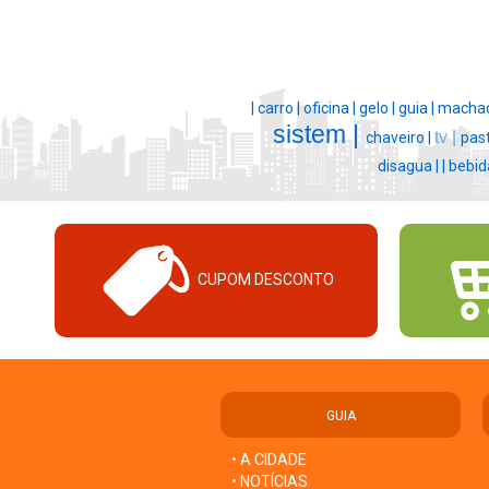
|
carro |
oficina |
gelo |
guia |
machad
sistem |
tv |
chaveiro |
past
disagua |
|
bebid
CUPOM DESCONTO
GUIA
• A CIDADE
• NOTÍCIAS