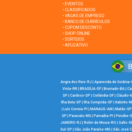
• EVENTOS
• CLASSIFICADOS
• VAGAS DE EMPREGO
• BANCO DE CURRÍCULOS
• CUPOM DESCONTO
• SHOP ONLINE
• SORTEIOS
• APLICATIVO
Angra dos Reis-RJ
|
Aparecida de Goiânia
Vista-RR
|
BRASÍLIA-DF
|
Brumado-BA
|
Ca
SP
|
Cardoso-SP
|
Ceilândia-DF
|
Cláudio-
Ilha Bela-SP
|
Ilha Comprida-SP
|
Itabirito-
|
Luís Correia-PI
|
MANAUS-AM
|
Matão-SP
SP
|
Paracatu-MG
|
Parnaíba-PI
|
Peruíbe-
JANEIRO-RJ
|
Rolim de Moura-RO
|
Salto-S
Sul-SP
|
São João Paraíso-MG
|
São José 