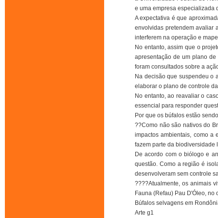
e uma empresa especializada qu
A expectativa é que aproximad
envolvidas pretendem avaliar 
interferem na operação e mapea
No entanto, assim que o projet
apresentação de um plano de 
foram consultados sobre a açã
Na decisão que suspendeu o ab
elaborar o plano de controle 
No entanto, ao reavaliar o cas
essencial para responder quest
Por que os búfalos estão send
??Como não são nativos do Bra
impactos ambientais, como a e
fazem parte da biodiversidade l
De acordo com o biólogo e ana
questão. Como a região é isolad
desenvolveram sem controle san
????Atualmente, os animais vi
Fauna (Refau) Pau D'Óleo, no o
Búfalos selvagens em Rondôni
Arte g1