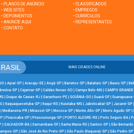
• PLANOS DE ANÚNCIO
• CLASSIFICADOS
• WEB SITES
• EMPREGOS
• DEPOIMENTOS
• CURRÍCULOS
• ANUNCIE AQUI
• REPRESENTANTES
• CONTATO
MAIS CIDADES ONLINE
-GO
|
Apiaí-SP
|
Aracaju-SE
|
Arujá-SP
|
Barretos-SP
|
Batatais-SP
|
Bauru-SP
|
Be
breúva-SP
|
Cajamar-SP
|
Caldas Novas-GO
|
Campo Belo-MG
|
CAMPO GRANDE
MG
|
Duque de Caxias-RJ
|
Garanhuns-PE
|
GOIÂNIA-GO
|
Guará-DF
|
Guarapuava
MG
|
Itaquaquecetuba-SP
|
Itaqui-RS
|
Ituiutaba-MG
|
Jaboticabal-SP
|
Jacareí-SP
|
Medianeira-PR
|
Mirassol-SP
|
Mococa-SP
|
Monte Alto-SP
|
Morro Agudo-SP
|
SP
|
Piracicaba-SP
|
Pirassununga-SP
|
PORTO ALEGRE-RS
|
Porto Seguro-BA
|
P
P
|
SALVADOR-BA
|
Samambaia-DF
|
Santa Maria-RS
|
Santos-SP
|
São Bernard
Campos-SP
|
São José do Rio Preto-SP
|
São Paulo (Itaquera)-SP
|
São Pedro-SP