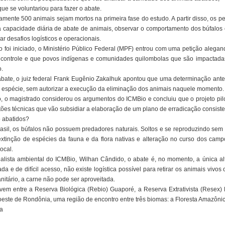
e se voluntariou para fazer o abate.
amente 500 animais sejam mortos na primeira fase do estudo. A partir disso, os 
a capacidade diária de abate de animais, observar o comportamento dos búfalos
r desafios logísticos e operacionais.
o foi iniciado, o Ministério Público Federal (MPF) entrou com uma petição alegan
controle e que povos indígenas e comunidades quilombolas que são impactada
o.
ate, o juiz federal Frank Eugênio Zakalhuk apontou que uma determinação ante
da espécie, sem autorizar a execução da eliminação dos animais naquele momento.
o, o magistrado considerou os argumentos do ICMBio e concluiu que o projeto pilot
ões técnicas que vão subsidiar a elaboração de um plano de erradicação consiste
o abatidos?
sil, os búfalos não possuem predadores naturais. Soltos e se reproduzindo sem 
xtinção de espécies da fauna e da flora nativas e alteração no curso dos cam
ocal.
lista ambiental do ICMBio, Wilhan Cândido, o abate é, no momento, a única alte
a e de difícil acesso, não existe logística possível para retirar os animais vivo
itário, a carne não pode ser aproveitada.
vem entre a Reserva Biológica (Rebio) Guaporé, a Reserva Extrativista (Resex
este de Rondônia, uma região de encontro entre três biomas: a Floresta Amazônic
a