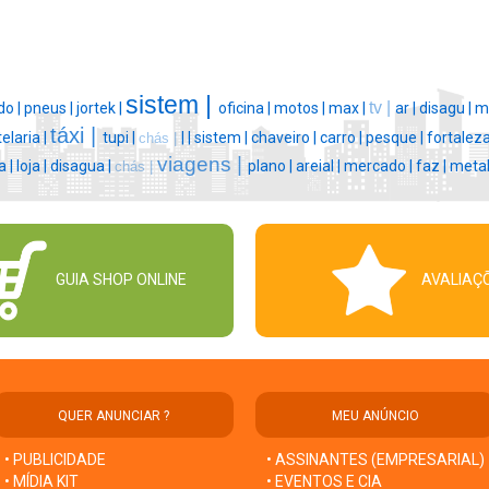
sistem |
tv |
o |
pneus |
jortek |
oficina |
motos |
max |
ar |
disagu |
m
táxi |
elaria |
tupi |
|
|
sistem |
chaveiro |
carro |
pesque |
fortaleza
chás |
viagens |
a |
loja |
disagua |
plano |
areial |
mercado |
faz |
metal
chás |
GUIA SHOP ONLINE
AVALIAÇ
QUER ANUNCIAR ?
MEU ANÚNCIO
• PUBLICIDADE
• ASSINANTES (EMPRESARIAL)
• MÍDIA KIT
• EVENTOS E CIA