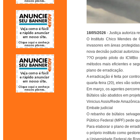
18/05/2026
- Justiça autoriza 
O Instituto Chico Mendes de 
invasores em áreas protegidas 
nova decisão judicial autorizo
??O projeto piloto do ICMBio 
métodos mais eficientes e seg
plano de erradicação.
A erradicação é feita por contr
quarta-feira (20), eles vão sob
Em março, os agentes percorrer
Búfalos são abatidos em proje
Vinicius Assis/Rede Amazônica
Embate judicial
O rebanho de búfalos selvagens
Público Federal (MPF) pede qu
Para elaborar o plano de erradi
o próprio instituto como gestor
a Universidade Federal de Ron