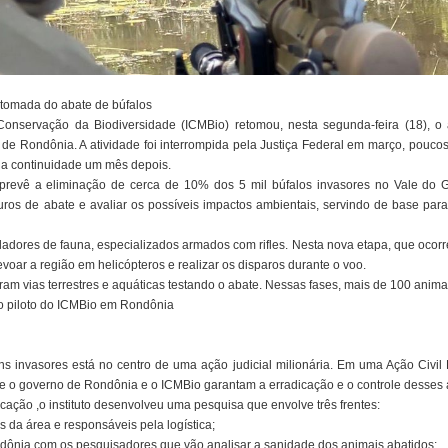
retomada do abate de búfalos
Conservação da Biodiversidade (ICMBio) retomou, nesta segunda-feira (18), o 
de Rondônia. A atividade foi interrompida pela Justiça Federal em março, pouco
u a continuidade um mês depois.
prevê a eliminação de cerca de 10% dos 5 mil búfalos invasores no Vale do G
uros de abate e avaliar os possíveis impactos ambientais, servindo de base par
oladores de fauna, especializados armados com rifles. Nesta nova etapa, que ocorr
revoar a região em helicópteros e realizar os disparos durante o voo.
am vias terrestres e aquáticas testando o abate. Nessas fases, mais de 100 anima
to piloto do ICMBio em Rondônia
 invasores está no centro de uma ação judicial milionária. Em uma Ação Civil P
e o governo de Rondônia e o ICMBio garantam a erradicação e o controle desses 
cação ,o instituto desenvolveu uma pesquisa que envolve três frentes:
es da área e responsáveis pela logística;
dônia com os pesquisadores que vão analisar a sanidade dos animais abatidos;