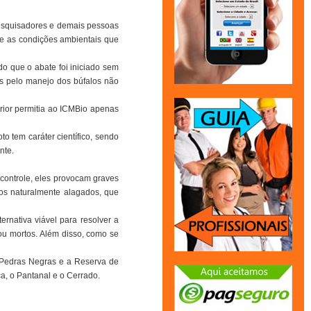
pesquisadores e demais pessoas
 e as condições ambientais que
do que o abate foi iniciado sem
s pelo manejo dos búfalos não
rior permitia ao ICMBio apenas
o tem caráter científico, sendo
nte.
controle, eles provocam graves
pos naturalmente alagados, que
rnativa viável para resolver a
s ou mortos. Além disso, como se
) Pedras Negras e a Reserva de
a, o Pantanal e o Cerrado.