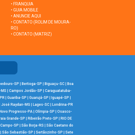
• FRANQUIA
• GUIA MOBILE
• ANUNCIE AQUI
• CONTATO (ROLIM DE MOURA-
RO)
• CONTATO (MATRIZ)
bedouro-SP
|
Bertioga-SP
|
Biguaçu-SC
|
Boa
-MS
|
Campos Jordão-SP
|
Caraguatatuba-
-PR
|
Guariba-SP
|
Guarujá-SP
|
Iguapé-SP
|
|
José Raydan-MG
|
Lages-SC
|
Londrina-PR
Novo Progresso-PA
|
Olímpia-SP
|
Osasco-
raia Grande-SP
|
Ribeirão Preto-SP
|
RIO DE
o Campo-SP
|
São Borja-RS
|
São Caetano do
|
São Sebastião-SP
|
Sertãozinho-SP
|
Sete