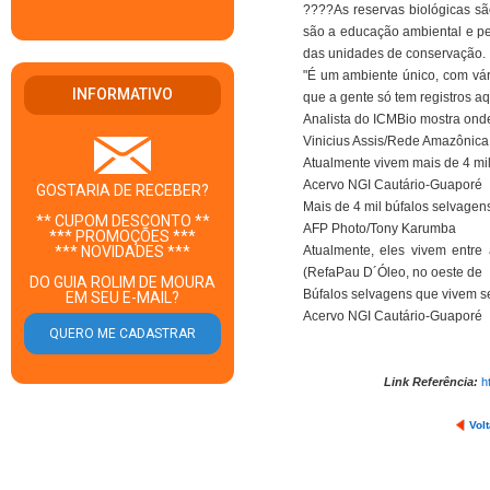
????As reservas biológicas sã
são a educação ambiental e pes
das unidades de conservação.
"É um ambiente único, com vári
INFORMATIVO
que a gente só tem registros aq
Analista do ICMBio mostra ond
Vinicius Assis/Rede Amazônica
Atualmente vivem mais de 4 mi
Acervo NGI Cautário-Guaporé
GOSTARIA DE RECEBER?
Mais de 4 mil búfalos selvag
** CUPOM DESCONTO **
AFP Photo/Tony Karumba
*** PROMOÇÕES ***
Atualmente, eles vivem entre
*** NOVIDADES ***
(RefaPau D´Óleo, no oeste de
DO GUIA ROLIM DE MOURA
Búfalos selvagens que vivem 
EM SEU E-MAIL?
Acervo NGI Cautário-Guaporé
Link Referência:
h
Volt