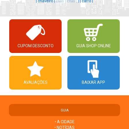
|
chaveiro |
|
|
carro |
chás |
chás |
CUPOM DESCONTO
GUIA SHOP ONLINE
AVALIAÇÕES
BAIXAR APP
GUIA
• A CIDADE
• NOTÍCIAS