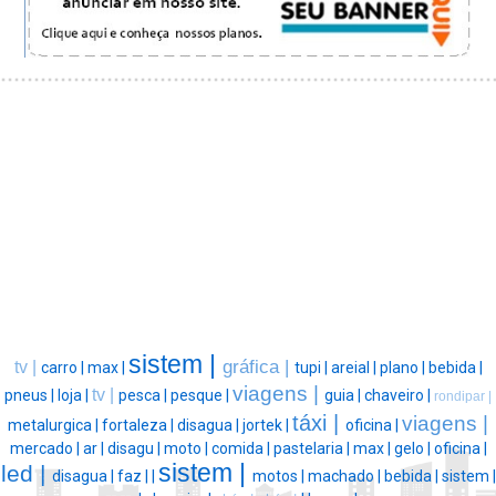
sistem |
gráfica |
tv |
carro |
max |
tupi |
areial |
plano |
bebida |
viagens |
tv |
pneus |
loja |
pesca |
pesque |
guia |
chaveiro |
rondipar |
táxi |
viagens |
metalurgica |
fortaleza |
disagua |
jortek |
oficina |
mercado |
ar |
disagu |
moto |
comida |
pastelaria |
max |
gelo |
oficina |
sistem |
led |
disagua |
faz |
|
motos |
machado |
bebida |
sistem |