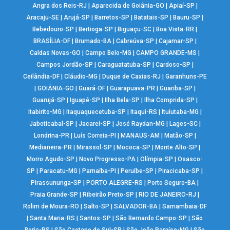
Angra dos Reis-RJ
|
Aparecida de Goiânia-GO
|
Apiaí-SP
|
Aracaju-SE
|
Arujá-SP
|
Barretos-SP
|
Batatais-SP
|
Bauru-SP
|
Bebedouro-SP
|
Bertioga-SP
|
Biguaçu-SC
|
Boa Vista-RR
|
BRASÍLIA-DF
|
Brumado-BA
|
Cabreúva-SP
|
Cajamar-SP
|
Caldas Novas-GO
|
Campo Belo-MG
|
CAMPO GRANDE-MS
|
Campos Jordão-SP
|
Caraguatatuba-SP
|
Cardoso-SP
|
Ceilândia-DF
|
Cláudio-MG
|
Duque de Caxias-RJ
|
Garanhuns-PE
|
GOIÂNIA-GO
|
Guará-DF
|
Guarapuava-PR
|
Guariba-SP
|
Guarujá-SP
|
Iguapé-SP
|
Ilha Bela-SP
|
Ilha Comprida-SP
|
Itabirito-MG
|
Itaquaquecetuba-SP
|
Itaqui-RS
|
Ituiutaba-MG
|
Jaboticabal-SP
|
Jacareí-SP
|
José Raydan-MG
|
Lages-SC
|
Londrina-PR
|
Luís Correia-PI
|
MANAUS-AM
|
Matão-SP
|
Medianeira-PR
|
Mirassol-SP
|
Mococa-SP
|
Monte Alto-SP
|
Morro Agudo-SP
|
Novo Progresso-PA
|
Olímpia-SP
|
Osasco-
SP
|
Paracatu-MG
|
Parnaíba-PI
|
Peruíbe-SP
|
Piracicaba-SP
|
Pirassununga-SP
|
PORTO ALEGRE-RS
|
Porto Seguro-BA
|
Praia Grande-SP
|
Ribeirão Preto-SP
|
RIO DE JANEIRO-RJ
|
Rolim de Moura-RO
|
Salto-SP
|
SALVADOR-BA
|
Samambaia-DF
|
Santa Maria-RS
|
Santos-SP
|
São Bernardo Campo-SP
|
São