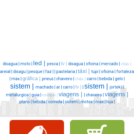
led |
tv |
disagua |
moto |
pesca |
disagua |
oficina |
mercado |
chás |
táxi |
areial |
disagu |
pesque |
faz |
|
pastelaria |
tupi |
oficina |
fortaleza
gráfica |
|
max |
pneus |
chaveiro |
carro |
bebida |
gelo |
chás |
sistem |
sistem |
tv |
machado |
ar |
carro |
|
jortek |
|
viagens |
viagens |
metalurgica |
guia |
|
chaveiro |
rondipar |
plano |
bebida |
comida |
sistem |
motos |
max |
loja |