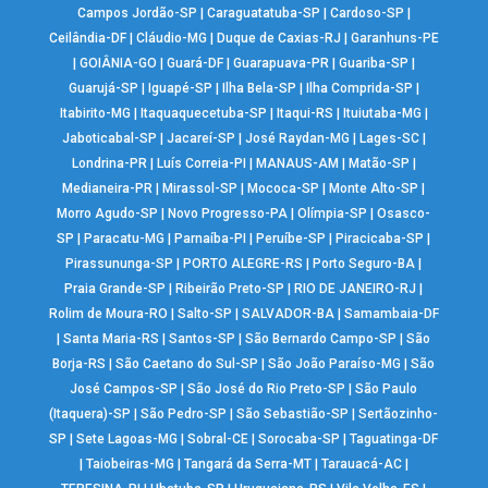
Campos Jordão-SP
|
Caraguatatuba-SP
|
Cardoso-SP
|
Ceilândia-DF
|
Cláudio-MG
|
Duque de Caxias-RJ
|
Garanhuns-PE
|
GOIÂNIA-GO
|
Guará-DF
|
Guarapuava-PR
|
Guariba-SP
|
Guarujá-SP
|
Iguapé-SP
|
Ilha Bela-SP
|
Ilha Comprida-SP
|
Itabirito-MG
|
Itaquaquecetuba-SP
|
Itaqui-RS
|
Ituiutaba-MG
|
Jaboticabal-SP
|
Jacareí-SP
|
José Raydan-MG
|
Lages-SC
|
Londrina-PR
|
Luís Correia-PI
|
MANAUS-AM
|
Matão-SP
|
Medianeira-PR
|
Mirassol-SP
|
Mococa-SP
|
Monte Alto-SP
|
Morro Agudo-SP
|
Novo Progresso-PA
|
Olímpia-SP
|
Osasco-
SP
|
Paracatu-MG
|
Parnaíba-PI
|
Peruíbe-SP
|
Piracicaba-SP
|
Pirassununga-SP
|
PORTO ALEGRE-RS
|
Porto Seguro-BA
|
Praia Grande-SP
|
Ribeirão Preto-SP
|
RIO DE JANEIRO-RJ
|
Rolim de Moura-RO
|
Salto-SP
|
SALVADOR-BA
|
Samambaia-DF
|
Santa Maria-RS
|
Santos-SP
|
São Bernardo Campo-SP
|
São
Borja-RS
|
São Caetano do Sul-SP
|
São João Paraíso-MG
|
São
José Campos-SP
|
São José do Rio Preto-SP
|
São Paulo
(Itaquera)-SP
|
São Pedro-SP
|
São Sebastião-SP
|
Sertãozinho-
SP
|
Sete Lagoas-MG
|
Sobral-CE
|
Sorocaba-SP
|
Taguatinga-DF
|
Taiobeiras-MG
|
Tangará da Serra-MT
|
Tarauacá-AC
|