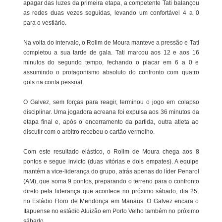
apagar das luzes da primeira etapa, a competente Tati balançou
as redes duas vezes seguidas, levando um confortável 4 a 0
para o vestiário.
Na volta do intervalo, o Rolim de Moura manteve a pressão e Tati
completou a sua tarde de gala. Tati marcou aos 12 e aos 16
minutos do segundo tempo, fechando o placar em 6 a 0 e
assumindo o protagonismo absoluto do confronto com quatro
gols na conta pessoal.
O Galvez, sem forças para reagir, terminou o jogo em colapso
disciplinar. Uma jogadora acreana foi expulsa aos 36 minutos da
etapa final e, após o encerramento da partida, outra atleta ao
discutir com o arbitro recebeu o cartão vermelho.
Com este resultado elástico, o Rolim de Moura chega aos 8
pontos e segue invicto (duas vitórias e dois empates). A equipe
mantém a vice-liderança do grupo, atrás apenas do líder Penarol
(AM), que soma 9 pontos, preparando o terreno para o confronto
direto pela liderança que acontece no próximo sábado, dia 25,
no Estádio Floro de Mendonça em Manaus. O Galvez encara o
Itapuense no estádio Aluizão em Porto Velho também no próximo
sábado.