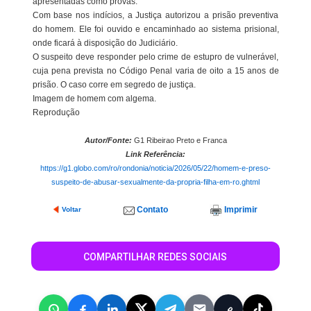
apresentadas como provas.
Com base nos indícios, a Justiça autorizou a prisão preventiva
do homem. Ele foi ouvido e encaminhado ao sistema prisional,
onde ficará à disposição do Judiciário.
O suspeito deve responder pelo crime de estupro de vulnerável,
cuja pena prevista no Código Penal varia de oito a 15 anos de
prisão. O caso corre em segredo de justiça.
Imagem de homem com algema.
Reprodução
Autor/Fonte:
G1 Ribeirao Preto e Franca
Link Referência:
https://g1.globo.com/ro/rondonia/noticia/2026/05/22/homem-e-preso-
suspeito-de-abusar-sexualmente-da-propria-filha-em-ro.ghtml
Contato
Imprimir
Voltar
COMPARTILHAR REDES SOCIAIS