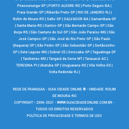
Pirassununga-SP
|
PORTO ALEGRE-RS
|
Porto Seguro-BA
|
Praia Grande-SP
|
Ribeirão Preto-SP
|
RIO DE JANEIRO-RJ
|
Rolim de Moura-RO
|
Salto-SP
|
SALVADOR-BA
|
Samambaia-DF
|
Santa Maria-RS
|
Santos-SP
|
São Bernardo Campo-SP
|
São
Borja-RS
|
São Caetano do Sul-SP
|
São João Paraíso-MG
|
São
José Campos-SP
|
São José do Rio Preto-SP
|
São Paulo
(Itaquera)-SP
|
São Pedro-SP
|
São Sebastião-SP
|
Sertãozinho-
SP
|
Sete Lagoas-MG
|
Sobral-CE
|
Sorocaba-SP
|
Taguatinga-DF
|
Taiobeiras-MG
|
Tangará da Serra-MT
|
Tarauacá-AC
|
TERESINA-PI
|
Ubatuba-SP
|
Uruguaiana-RS
|
Vila Velha-ES
|
Volta Redonda-RJ
|
REDE DE FRANQUIA - GUIA CIDADE ONLINE ® - UNIDADE: ROLIM
DE MOURA-RO
COPYRIGHT • 2006-2021 -
WWW.GUIACIDADEONLINE.COM.BR
-
TODOS OS DIREITOS RESERVADOS
POLÍTICA DE PRIVACIDADE E TERMOS DE USO