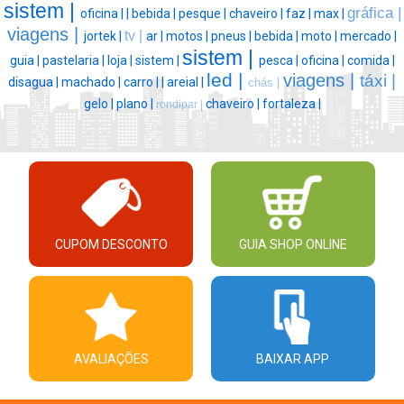
sistem |
gráfica |
oficina |
|
bebida |
pesque |
chaveiro |
faz |
max |
viagens |
tv |
jortek |
ar |
motos |
pneus |
bebida |
moto |
mercado |
sistem |
guia |
pastelaria |
loja |
sistem |
pesca |
oficina |
comida |
led |
viagens |
táxi |
disagua |
machado |
carro |
|
areial |
chás |
gelo |
plano |
chaveiro |
fortaleza |
rondipar |
CUPOM DESCONTO
GUIA SHOP ONLINE
AVALIAÇÕES
BAIXAR APP