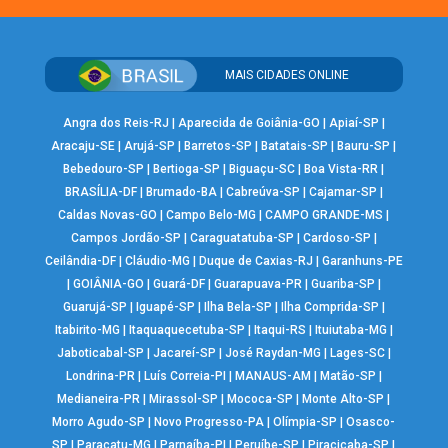
MAIS CIDADES ONLINE
Angra dos Reis-RJ
|
Aparecida de Goiânia-GO
|
Apiaí-SP
|
Aracaju-SE
|
Arujá-SP
|
Barretos-SP
|
Batatais-SP
|
Bauru-SP
|
Bebedouro-SP
|
Bertioga-SP
|
Biguaçu-SC
|
Boa Vista-RR
|
BRASÍLIA-DF
|
Brumado-BA
|
Cabreúva-SP
|
Cajamar-SP
|
Caldas Novas-GO
|
Campo Belo-MG
|
CAMPO GRANDE-MS
|
Campos Jordão-SP
|
Caraguatatuba-SP
|
Cardoso-SP
|
Ceilândia-DF
|
Cláudio-MG
|
Duque de Caxias-RJ
|
Garanhuns-PE
|
GOIÂNIA-GO
|
Guará-DF
|
Guarapuava-PR
|
Guariba-SP
|
Guarujá-SP
|
Iguapé-SP
|
Ilha Bela-SP
|
Ilha Comprida-SP
|
Itabirito-MG
|
Itaquaquecetuba-SP
|
Itaqui-RS
|
Ituiutaba-MG
|
Jaboticabal-SP
|
Jacareí-SP
|
José Raydan-MG
|
Lages-SC
|
Londrina-PR
|
Luís Correia-PI
|
MANAUS-AM
|
Matão-SP
|
Medianeira-PR
|
Mirassol-SP
|
Mococa-SP
|
Monte Alto-SP
|
Morro Agudo-SP
|
Novo Progresso-PA
|
Olímpia-SP
|
Osasco-
SP
|
Paracatu-MG
|
Parnaíba-PI
|
Peruíbe-SP
|
Piracicaba-SP
|