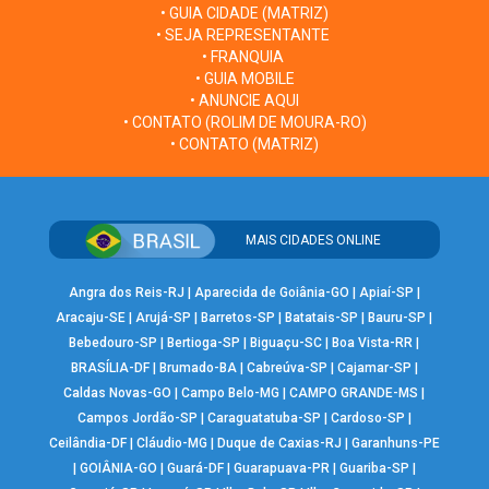
• GUIA CIDADE (MATRIZ)
• SEJA REPRESENTANTE
• FRANQUIA
• GUIA MOBILE
• ANUNCIE AQUI
• CONTATO (ROLIM DE MOURA-RO)
• CONTATO (MATRIZ)
MAIS CIDADES ONLINE
Angra dos Reis-RJ
|
Aparecida de Goiânia-GO
|
Apiaí-SP
|
Aracaju-SE
|
Arujá-SP
|
Barretos-SP
|
Batatais-SP
|
Bauru-SP
|
Bebedouro-SP
|
Bertioga-SP
|
Biguaçu-SC
|
Boa Vista-RR
|
BRASÍLIA-DF
|
Brumado-BA
|
Cabreúva-SP
|
Cajamar-SP
|
Caldas Novas-GO
|
Campo Belo-MG
|
CAMPO GRANDE-MS
|
Campos Jordão-SP
|
Caraguatatuba-SP
|
Cardoso-SP
|
Ceilândia-DF
|
Cláudio-MG
|
Duque de Caxias-RJ
|
Garanhuns-PE
|
GOIÂNIA-GO
|
Guará-DF
|
Guarapuava-PR
|
Guariba-SP
|