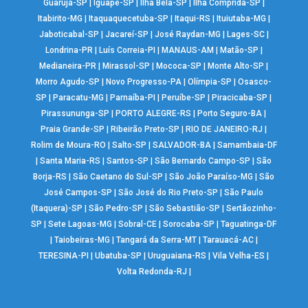
Guarujá-SP
|
Iguapé-SP
|
Ilha Bela-SP
|
Ilha Comprida-SP
|
Itabirito-MG
|
Itaquaquecetuba-SP
|
Itaqui-RS
|
Ituiutaba-MG
|
Jaboticabal-SP
|
Jacareí-SP
|
José Raydan-MG
|
Lages-SC
|
Londrina-PR
|
Luís Correia-PI
|
MANAUS-AM
|
Matão-SP
|
Medianeira-PR
|
Mirassol-SP
|
Mococa-SP
|
Monte Alto-SP
|
Morro Agudo-SP
|
Novo Progresso-PA
|
Olímpia-SP
|
Osasco-
SP
|
Paracatu-MG
|
Parnaíba-PI
|
Peruíbe-SP
|
Piracicaba-SP
|
Pirassununga-SP
|
PORTO ALEGRE-RS
|
Porto Seguro-BA
|
Praia Grande-SP
|
Ribeirão Preto-SP
|
RIO DE JANEIRO-RJ
|
Rolim de Moura-RO
|
Salto-SP
|
SALVADOR-BA
|
Samambaia-DF
|
Santa Maria-RS
|
Santos-SP
|
São Bernardo Campo-SP
|
São
Borja-RS
|
São Caetano do Sul-SP
|
São João Paraíso-MG
|
São
José Campos-SP
|
São José do Rio Preto-SP
|
São Paulo
(Itaquera)-SP
|
São Pedro-SP
|
São Sebastião-SP
|
Sertãozinho-
SP
|
Sete Lagoas-MG
|
Sobral-CE
|
Sorocaba-SP
|
Taguatinga-DF
|
Taiobeiras-MG
|
Tangará da Serra-MT
|
Tarauacá-AC
|
TERESINA-PI
|
Ubatuba-SP
|
Uruguaiana-RS
|
Vila Velha-ES
|
Volta Redonda-RJ
|