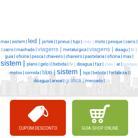
led |
max |
sistem |
jortek |
|
pneus |
tupi |
moto |
pesque |
carro |
chás |
viagens |
viagens |
tv |
|
carro |
machado |
metalurgica |
disagu |
guia |
oficina |
pesca |
chaveiro |
chaveiro |
pastelaria |
oficina |
max |
sistem |
tv |
plano |
gelo |
|
bebida |
disagua |
faz |
ar |
chás |
rondipar
sistem |
táxi |
motos |
comida |
loja |
bebida |
fortaleza |
|
|
gráfica |
disagua |
areial |
mercado |
CUPOM DESCONTO
GUIA SHOP ONLINE