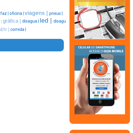
viagens |
|
faz |
oficina |
pneus |
led |
gráfica |
disagua |
disagu
 |
tv |
 |
comida |