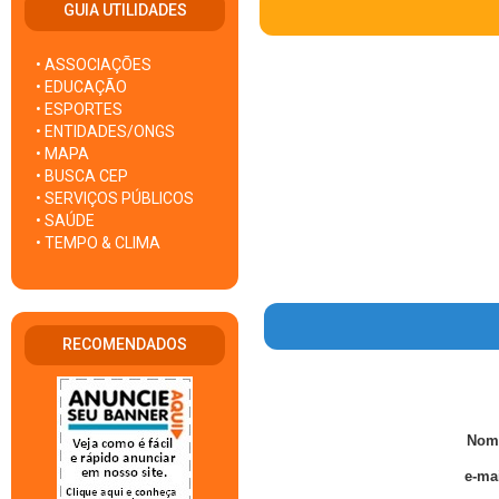
GUIA UTILIDADES
• ASSOCIAÇÕES
• EDUCAÇÃO
• ESPORTES
• ENTIDADES/ONGS
• MAPA
• BUSCA CEP
• SERVIÇOS PÚBLICOS
• SAÚDE
• TEMPO & CLIMA
RECOMENDADOS
Nom
e-mai