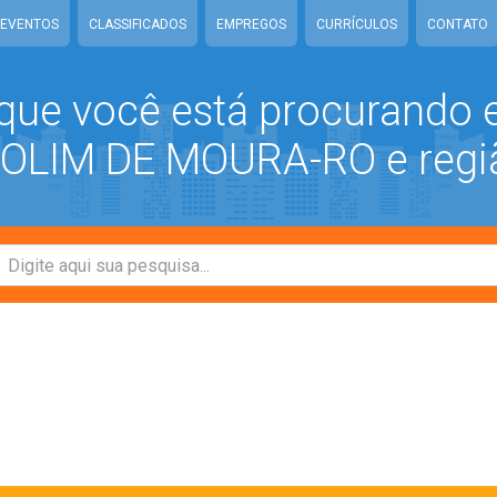
EVENTOS
CLASSIFICADOS
EMPREGOS
CURRÍCULOS
CONTATO
que você está procurando
LIM DE MOURA-RO e regi