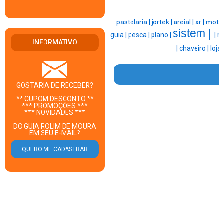
pastelaria |
jortek |
areial |
ar |
mot
sistem |
guia |
pesca |
plano |
|
INFORMATIVO
|
chaveiro |
loj
GOSTARIA DE RECEBER?
** CUPOM DESCONTO **
*** PROMOÇÕES ***
*** NOVIDADES ***
DO GUIA ROLIM DE MOURA
EM SEU E-MAIL?