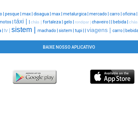
o |
pesque |
max |
disagua |
max |
metalurgica |
mercado |
carro |
oficina 
táxi |
motos |
|
fortaleza |
gelo |
chaveiro |
|
bebida |
chás |
chás
rondipar |
sistem |
viagens |
tv |
a |
machado |
sistem |
tupi |
|
carro |
bebida
BAIXE NOSSO APLICATIVO