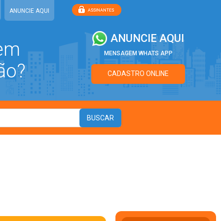
ANUNCIE AQUI
ANUNCIE AQUI
 em
MENSAGEM WHATS APP
ão?
CADASTRO ONLINE