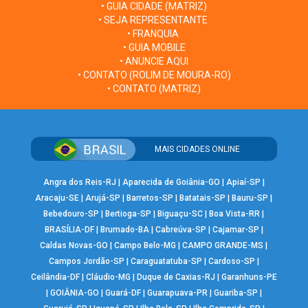
• GUIA CIDADE (MATRIZ)
• SEJA REPRESENTANTE
• FRANQUIA
• GUIA MOBILE
• ANUNCIE AQUI
• CONTATO (ROLIM DE MOURA-RO)
• CONTATO (MATRIZ)
MAIS CIDADES ONLINE
Angra dos Reis-RJ
|
Aparecida de Goiânia-GO
|
Apiaí-SP
|
Aracaju-SE
|
Arujá-SP
|
Barretos-SP
|
Batatais-SP
|
Bauru-SP
|
Bebedouro-SP
|
Bertioga-SP
|
Biguaçu-SC
|
Boa Vista-RR
|
BRASÍLIA-DF
|
Brumado-BA
|
Cabreúva-SP
|
Cajamar-SP
|
Caldas Novas-GO
|
Campo Belo-MG
|
CAMPO GRANDE-MS
|
Campos Jordão-SP
|
Caraguatatuba-SP
|
Cardoso-SP
|
Ceilândia-DF
|
Cláudio-MG
|
Duque de Caxias-RJ
|
Garanhuns-PE
|
GOIÂNIA-GO
|
Guará-DF
|
Guarapuava-PR
|
Guariba-SP
|