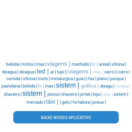
viagens |
tv |
bebida |
motos |
max |
machado |
areial |
oficina |
led |
viagens |
disagua |
disagua |
ar |
tupi |
|
carro |
|
carro |
chás |
comida |
oficina |
moto |
metalurgica |
guia |
|
faz |
plano |
pesque |
sistem |
gráfica |
tv |
pastelaria |
bebida |
max |
disagu |
rondipar |
sistem |
chaveiro |
pesca |
chaveiro |
jortek |
loja |
sistem |
chás |
táxi |
mercado |
|
gelo |
fortaleza |
pneus |
BAIXE NOSSO APLICATIVO