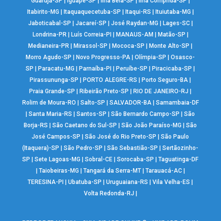
Guarujá-SP
|
Iguapé-SP
|
Ilha Bela-SP
|
Ilha Comprida-SP
|
Itabirito-MG
|
Itaquaquecetuba-SP
|
Itaqui-RS
|
Ituiutaba-MG
|
Jaboticabal-SP
|
Jacareí-SP
|
José Raydan-MG
|
Lages-SC
|
Londrina-PR
|
Luís Correia-PI
|
MANAUS-AM
|
Matão-SP
|
Medianeira-PR
|
Mirassol-SP
|
Mococa-SP
|
Monte Alto-SP
|
Morro Agudo-SP
|
Novo Progresso-PA
|
Olímpia-SP
|
Osasco-
SP
|
Paracatu-MG
|
Parnaíba-PI
|
Peruíbe-SP
|
Piracicaba-SP
|
Pirassununga-SP
|
PORTO ALEGRE-RS
|
Porto Seguro-BA
|
Praia Grande-SP
|
Ribeirão Preto-SP
|
RIO DE JANEIRO-RJ
|
Rolim de Moura-RO
|
Salto-SP
|
SALVADOR-BA
|
Samambaia-DF
|
Santa Maria-RS
|
Santos-SP
|
São Bernardo Campo-SP
|
São
Borja-RS
|
São Caetano do Sul-SP
|
São João Paraíso-MG
|
São
José Campos-SP
|
São José do Rio Preto-SP
|
São Paulo
(Itaquera)-SP
|
São Pedro-SP
|
São Sebastião-SP
|
Sertãozinho-
SP
|
Sete Lagoas-MG
|
Sobral-CE
|
Sorocaba-SP
|
Taguatinga-DF
|
Taiobeiras-MG
|
Tangará da Serra-MT
|
Tarauacá-AC
|
TERESINA-PI
|
Ubatuba-SP
|
Uruguaiana-RS
|
Vila Velha-ES
|
Volta Redonda-RJ
|