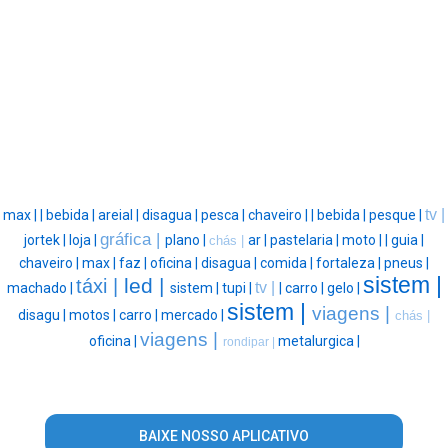
tv |
max |
|
bebida |
areial |
disagua |
pesca |
chaveiro |
|
bebida |
pesque |
gráfica |
jortek |
loja |
plano |
ar |
pastelaria |
moto |
|
guia |
chás |
chaveiro |
max |
faz |
oficina |
disagua |
comida |
fortaleza |
pneus |
sistem |
led |
táxi |
tv |
machado |
sistem |
tupi |
|
carro |
gelo |
sistem |
viagens |
disagu |
motos |
carro |
mercado |
chás |
viagens |
oficina |
metalurgica |
rondipar |
BAIXE NOSSO APLICATIVO