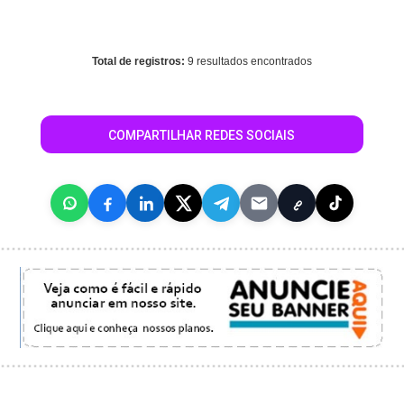
resource, array given in
/home/guiarolimdemoura/www/conteudo_resultado_busca.php
on line
344
Total de registros:
9 resultados encontrados
COMPARTILHAR REDES SOCIAIS