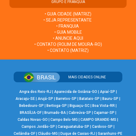
GRUPO E FRANQUIA
• GUIA CIDADE (MATRIZ)
• SEJA REPRESENTANTE
• FRANQUIA
• GUIA MOBILE
• ANUNCIE AQUI
• CONTATO (ROLIM DE MOURA-RO)
• CONTATO (MATRIZ)
MAIS CIDADES ONLINE
Angra dos Reis-RJ
|
Aparecida de Goiânia-GO
|
Apiaí-SP
|
Aracaju-SE
|
Arujá-SP
|
Barretos-SP
|
Batatais-SP
|
Bauru-SP
|
Bebedouro-SP
|
Bertioga-SP
|
Biguaçu-SC
|
Boa Vista-RR
|
BRASÍLIA-DF
|
Brumado-BA
|
Cabreúva-SP
|
Cajamar-SP
|
Caldas Novas-GO
|
Campo Belo-MG
|
CAMPO GRANDE-MS
|
Campos Jordão-SP
|
Caraguatatuba-SP
|
Cardoso-SP
|
Ceilândia-DF
|
Cláudio-MG
|
Duque de Caxias-RJ
|
Garanhuns-PE