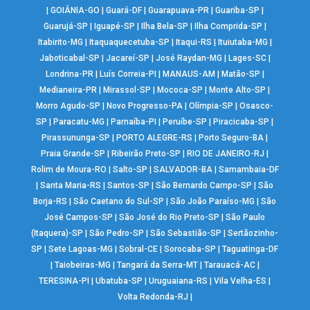
|
GOIÂNIA-GO
|
Guará-DF
|
Guarapuava-PR
|
Guariba-SP
|
Guarujá-SP
|
Iguapé-SP
|
Ilha Bela-SP
|
Ilha Comprida-SP
|
Itabirito-MG
|
Itaquaquecetuba-SP
|
Itaqui-RS
|
Ituiutaba-MG
|
Jaboticabal-SP
|
Jacareí-SP
|
José Raydan-MG
|
Lages-SC
|
Londrina-PR
|
Luís Correia-PI
|
MANAUS-AM
|
Matão-SP
|
Medianeira-PR
|
Mirassol-SP
|
Mococa-SP
|
Monte Alto-SP
|
Morro Agudo-SP
|
Novo Progresso-PA
|
Olímpia-SP
|
Osasco-
SP
|
Paracatu-MG
|
Parnaíba-PI
|
Peruíbe-SP
|
Piracicaba-SP
|
Pirassununga-SP
|
PORTO ALEGRE-RS
|
Porto Seguro-BA
|
Praia Grande-SP
|
Ribeirão Preto-SP
|
RIO DE JANEIRO-RJ
|
Rolim de Moura-RO
|
Salto-SP
|
SALVADOR-BA
|
Samambaia-DF
|
Santa Maria-RS
|
Santos-SP
|
São Bernardo Campo-SP
|
São
Borja-RS
|
São Caetano do Sul-SP
|
São João Paraíso-MG
|
São
José Campos-SP
|
São José do Rio Preto-SP
|
São Paulo
(Itaquera)-SP
|
São Pedro-SP
|
São Sebastião-SP
|
Sertãozinho-
SP
|
Sete Lagoas-MG
|
Sobral-CE
|
Sorocaba-SP
|
Taguatinga-DF
|
Taiobeiras-MG
|
Tangará da Serra-MT
|
Tarauacá-AC
|
TERESINA-PI
|
Ubatuba-SP
|
Uruguaiana-RS
|
Vila Velha-ES
|
Volta Redonda-RJ
|