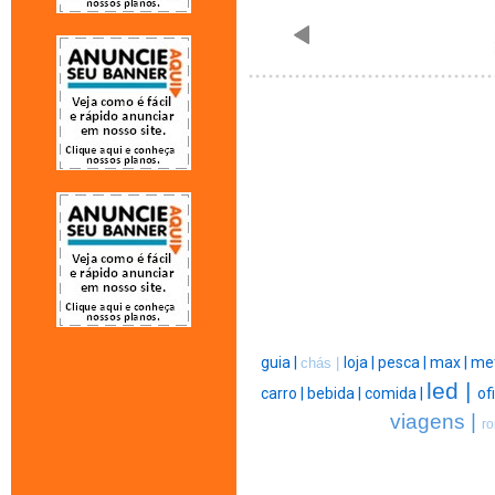
guia |
loja |
pesca |
max |
met
chás |
led |
carro |
bebida |
comida |
of
viagens |
ro