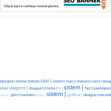
táxi |
alurgica |
oficina |
bebida |
sistem |
max |
|
chaveiro |
carro |
disag
sistem |
viagens |
tv |
icina |
disagua |
|
motos |
faz |
|
pastelaria 
sistem |
gráfica |
gelo |
machado |
disagua |
mercado
chás |
ndipar |