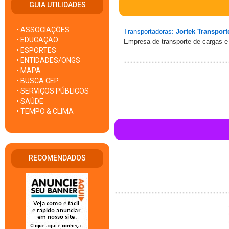
GUIA UTILIDADES
• ASSOCIAÇÕES
Transportadoras:
Jortek Transport
• EDUCAÇÃO
Empresa de transporte de cargas
• ESPORTES
• ENTIDADES/ONGS
• MAPA
• BUSCA CEP
• SERVIÇOS PÚBLICOS
• SAÚDE
• TEMPO & CLIMA
RECOMENDADOS