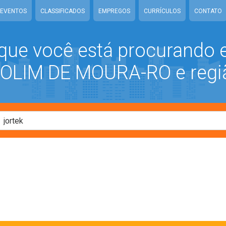
EVENTOS
CLASSIFICADOS
EMPREGOS
CURRÍCULOS
CONTATO
que você está procurando
LIM DE MOURA-RO e regi