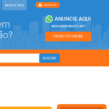
ANUNCIE AQUI
ANUNCIE AQUI
 em
MENSAGEM WHATS APP
ão?
CADASTRO ONLINE