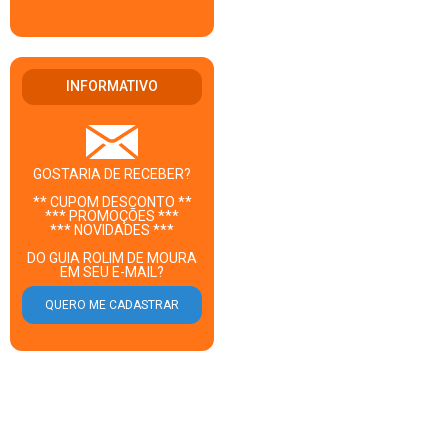
INFORMATIVO
GOSTARIA DE RECEBER?
** CUPOM DESCONTO **
*** PROMOÇÕES ***
*** NOVIDADES ***
DO GUIA ROLIM DE MOURA
EM SEU E-MAIL?