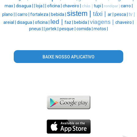
max |
disagua |
|
loja |
|
oficina |
chaveiro |
tupi |
carro |
chás |
rondipar |
sistem |
táxi |
tv |
plano |
|
carro |
fortaleza |
bebida |
ar |
pesca |
led |
viagens |
areial |
disagua |
oficina |
faz |
bebida |
chaveiro |
pneus |
|
jortek |
pesque |
comida |
motos |
BAIXE NOSSO APLICATIVO