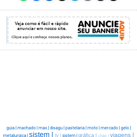
guia |
machado |
max |
disagu |
pastelaria |
moto |
mercado |
gelo |
sistem |
viagens |
gráfica |
tv |
metalurgica |
sistem |
chás |