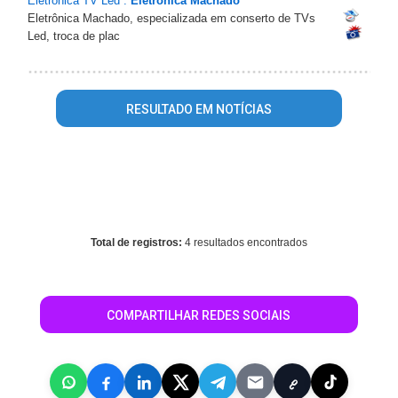
Eletrônica TV Led :
Eletrônica Machado
Eletrônica Machado, especializada em conserto de TVs
Led, troca de plac
RESULTADO EM NOTÍCIAS
Warning
: mysql_fetch_array() expects parameter 1 to be
resource, array given in
/home/guiarolimdemoura/www/conteudo_resultado_busca.php
on line
344
Total de registros:
4 resultados encontrados
COMPARTILHAR REDES SOCIAIS