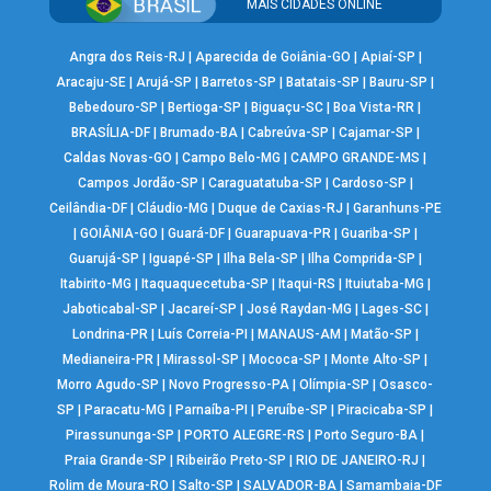
MAIS CIDADES ONLINE
Angra dos Reis-RJ
|
Aparecida de Goiânia-GO
|
Apiaí-SP
|
Aracaju-SE
|
Arujá-SP
|
Barretos-SP
|
Batatais-SP
|
Bauru-SP
|
Bebedouro-SP
|
Bertioga-SP
|
Biguaçu-SC
|
Boa Vista-RR
|
BRASÍLIA-DF
|
Brumado-BA
|
Cabreúva-SP
|
Cajamar-SP
|
Caldas Novas-GO
|
Campo Belo-MG
|
CAMPO GRANDE-MS
|
Campos Jordão-SP
|
Caraguatatuba-SP
|
Cardoso-SP
|
Ceilândia-DF
|
Cláudio-MG
|
Duque de Caxias-RJ
|
Garanhuns-PE
|
GOIÂNIA-GO
|
Guará-DF
|
Guarapuava-PR
|
Guariba-SP
|
Guarujá-SP
|
Iguapé-SP
|
Ilha Bela-SP
|
Ilha Comprida-SP
|
Itabirito-MG
|
Itaquaquecetuba-SP
|
Itaqui-RS
|
Ituiutaba-MG
|
Jaboticabal-SP
|
Jacareí-SP
|
José Raydan-MG
|
Lages-SC
|
Londrina-PR
|
Luís Correia-PI
|
MANAUS-AM
|
Matão-SP
|
Medianeira-PR
|
Mirassol-SP
|
Mococa-SP
|
Monte Alto-SP
|
Morro Agudo-SP
|
Novo Progresso-PA
|
Olímpia-SP
|
Osasco-
SP
|
Paracatu-MG
|
Parnaíba-PI
|
Peruíbe-SP
|
Piracicaba-SP
|
Pirassununga-SP
|
PORTO ALEGRE-RS
|
Porto Seguro-BA
|
Praia Grande-SP
|
Ribeirão Preto-SP
|
RIO DE JANEIRO-RJ
|
Rolim de Moura-RO
|
Salto-SP
|
SALVADOR-BA
|
Samambaia-DF