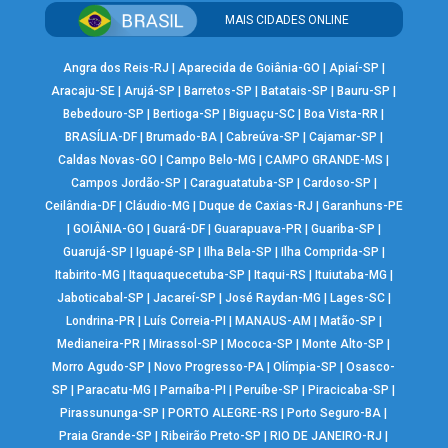
MAIS CIDADES ONLINE
Angra dos Reis-RJ
|
Aparecida de Goiânia-GO
|
Apiaí-SP
|
Aracaju-SE
|
Arujá-SP
|
Barretos-SP
|
Batatais-SP
|
Bauru-SP
|
Bebedouro-SP
|
Bertioga-SP
|
Biguaçu-SC
|
Boa Vista-RR
|
BRASÍLIA-DF
|
Brumado-BA
|
Cabreúva-SP
|
Cajamar-SP
|
Caldas Novas-GO
|
Campo Belo-MG
|
CAMPO GRANDE-MS
|
Campos Jordão-SP
|
Caraguatatuba-SP
|
Cardoso-SP
|
Ceilândia-DF
|
Cláudio-MG
|
Duque de Caxias-RJ
|
Garanhuns-PE
|
GOIÂNIA-GO
|
Guará-DF
|
Guarapuava-PR
|
Guariba-SP
|
Guarujá-SP
|
Iguapé-SP
|
Ilha Bela-SP
|
Ilha Comprida-SP
|
Itabirito-MG
|
Itaquaquecetuba-SP
|
Itaqui-RS
|
Ituiutaba-MG
|
Jaboticabal-SP
|
Jacareí-SP
|
José Raydan-MG
|
Lages-SC
|
Londrina-PR
|
Luís Correia-PI
|
MANAUS-AM
|
Matão-SP
|
Medianeira-PR
|
Mirassol-SP
|
Mococa-SP
|
Monte Alto-SP
|
Morro Agudo-SP
|
Novo Progresso-PA
|
Olímpia-SP
|
Osasco-
SP
|
Paracatu-MG
|
Parnaíba-PI
|
Peruíbe-SP
|
Piracicaba-SP
|
Pirassununga-SP
|
PORTO ALEGRE-RS
|
Porto Seguro-BA
|
Praia Grande-SP
|
Ribeirão Preto-SP
|
RIO DE JANEIRO-RJ
|