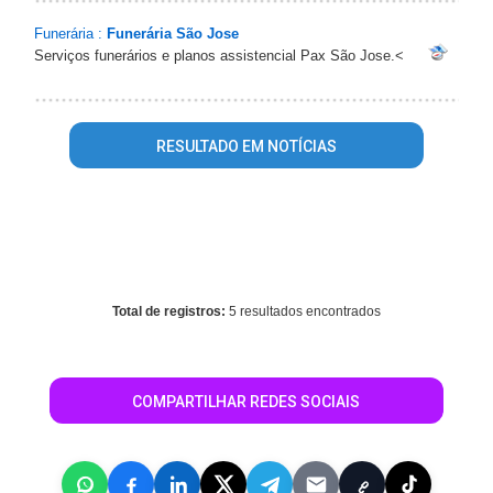
Funerária :
Funerária São Jose
Serviços funerários e planos assistencial Pax São Jose.<
RESULTADO EM NOTÍCIAS
Warning
: mysql_fetch_array() expects parameter 1 to be
resource, array given in
/home/guiarolimdemoura/www/conteudo_resultado_busca.php
on line
344
Total de registros:
5 resultados encontrados
COMPARTILHAR REDES SOCIAIS