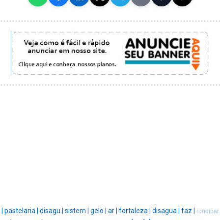
|
pastelaria |
disagu |
sistem |
gelo |
ar |
fortaleza |
disagua |
faz |
rondipar