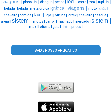
led |
viagens |
tv |
tv |
plano |
disagua |
pesca |
carro |
max |
tupi |
|
viagens |
gráfica |
bebida |
bebida |
metalurgica |
moto |
chás |
táxi |
chaveiro |
comida |
loja |
|
oficina |
jortek |
chaveiro |
pesque |
sistem |
sistem |
areial |
motos |
carro |
|
machado |
mercado |
max |
|
oficina |
guia |
pneus |
chás |
BAIXE NOSSO APLICATIVO