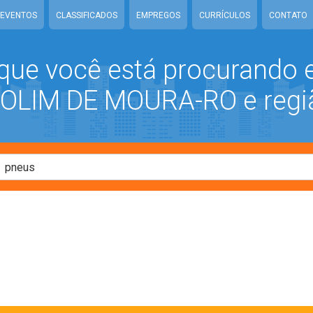
EVENTOS
CLASSIFICADOS
EMPREGOS
CURRÍCULOS
CONTATO
que você está procurando
LIM DE MOURA-RO e regi