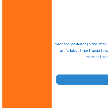
machado |
pastelaria |
plano |
max 
|
ar |
fortaleza |
max |
|
areial |
dis
mercado |
chás