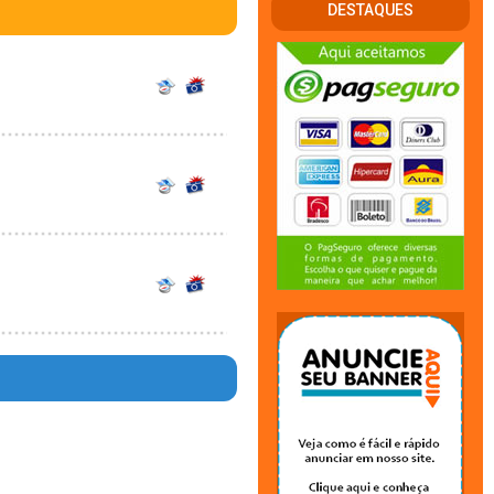
DESTAQUES
en in
344