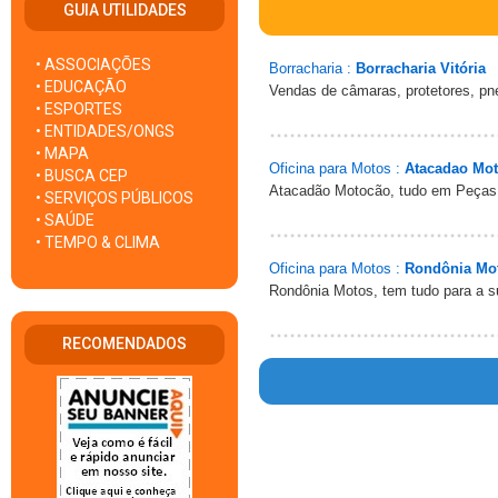
GUIA UTILIDADES
• ASSOCIAÇÕES
Borracharia :
Borracharia Vitória
• EDUCAÇÃO
Vendas de câmaras, protetores, pn
• ESPORTES
• ENTIDADES/ONGS
• MAPA
Oficina para Motos :
Atacadao Mo
• BUSCA CEP
Atacadão Motocão, tudo em Peças 
• SERVIÇOS PÚBLICOS
• SAÚDE
• TEMPO & CLIMA
Oficina para Motos :
Rondônia Mo
Rondônia Motos, tem tudo para a 
RECOMENDADOS
Warn
/ho