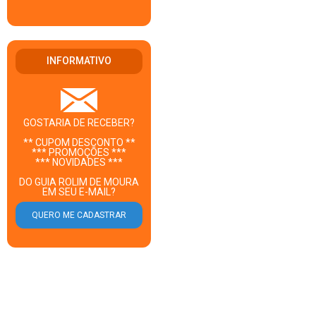
INFORMATIVO
GOSTARIA DE RECEBER?
** CUPOM DESCONTO **
*** PROMOÇÕES ***
*** NOVIDADES ***
DO GUIA ROLIM DE MOURA
EM SEU E-MAIL?