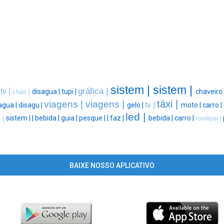
sistem |
sistem |
gráfica |
tv |
|
disagua |
tupi |
chaveiro 
chás |
táxi |
viagens |
viagens |
tv |
agua |
disagu |
gelo |
moto |
carro |
led |
sistem |
|
bebida |
guia |
pesque |
|
faz |
bebida |
carro |
 |
rondipar |
BAIXE NOSSO APLICATIVO