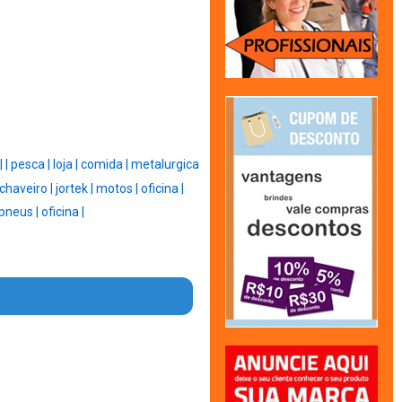
|
|
pesca |
loja |
comida |
metalurgica
chaveiro |
jortek |
motos |
oficina |
pneus |
oficina |