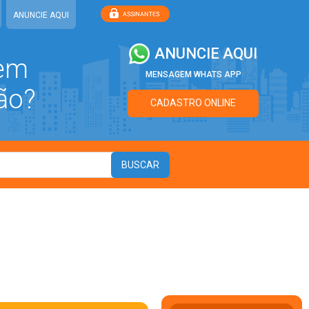
ANUNCIE AQUI
ANUNCIE AQUI
 em
MENSAGEM WHATS APP
ão?
CADASTRO ONLINE