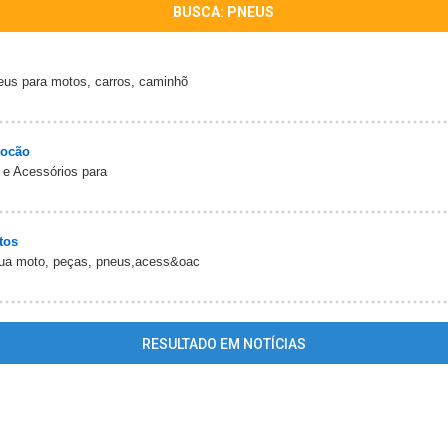
BUSCA: PNEUS
eus para motos, carros, caminhõ
tocão
e Acessórios para
tos
sua moto, peças, pneus,acess&oac
RESULTADO EM NOTÍCIAS
ing
: mysql_fetch_array() expects parameter 1 to be resource, array giv
me/guiarolimdemoura/www/conteudo_resultado_busca.php
on line