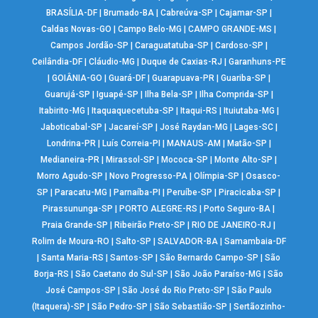
BRASÍLIA-DF
|
Brumado-BA
|
Cabreúva-SP
|
Cajamar-SP
|
Caldas Novas-GO
|
Campo Belo-MG
|
CAMPO GRANDE-MS
|
Campos Jordão-SP
|
Caraguatatuba-SP
|
Cardoso-SP
|
Ceilândia-DF
|
Cláudio-MG
|
Duque de Caxias-RJ
|
Garanhuns-PE
|
GOIÂNIA-GO
|
Guará-DF
|
Guarapuava-PR
|
Guariba-SP
|
Guarujá-SP
|
Iguapé-SP
|
Ilha Bela-SP
|
Ilha Comprida-SP
|
Itabirito-MG
|
Itaquaquecetuba-SP
|
Itaqui-RS
|
Ituiutaba-MG
|
Jaboticabal-SP
|
Jacareí-SP
|
José Raydan-MG
|
Lages-SC
|
Londrina-PR
|
Luís Correia-PI
|
MANAUS-AM
|
Matão-SP
|
Medianeira-PR
|
Mirassol-SP
|
Mococa-SP
|
Monte Alto-SP
|
Morro Agudo-SP
|
Novo Progresso-PA
|
Olímpia-SP
|
Osasco-
SP
|
Paracatu-MG
|
Parnaíba-PI
|
Peruíbe-SP
|
Piracicaba-SP
|
Pirassununga-SP
|
PORTO ALEGRE-RS
|
Porto Seguro-BA
|
Praia Grande-SP
|
Ribeirão Preto-SP
|
RIO DE JANEIRO-RJ
|
Rolim de Moura-RO
|
Salto-SP
|
SALVADOR-BA
|
Samambaia-DF
|
Santa Maria-RS
|
Santos-SP
|
São Bernardo Campo-SP
|
São
Borja-RS
|
São Caetano do Sul-SP
|
São João Paraíso-MG
|
São
José Campos-SP
|
São José do Rio Preto-SP
|
São Paulo
(Itaquera)-SP
|
São Pedro-SP
|
São Sebastião-SP
|
Sertãozinho-