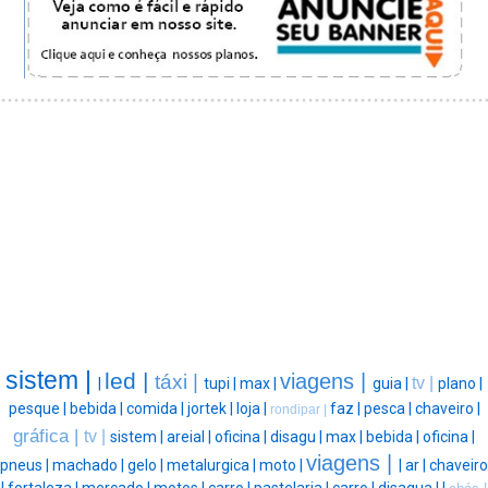
sistem |
led |
viagens |
táxi |
tv |
|
tupi |
max |
guia |
plano |
pesque |
bebida |
comida |
jortek |
loja |
faz |
pesca |
chaveiro |
rondipar |
gráfica |
tv |
sistem |
areial |
oficina |
disagu |
max |
bebida |
oficina |
viagens |
pneus |
machado |
gelo |
metalurgica |
moto |
|
ar |
chaveiro
|
fortaleza |
mercado |
motos |
carro |
pastelaria |
carro |
disagua |
|