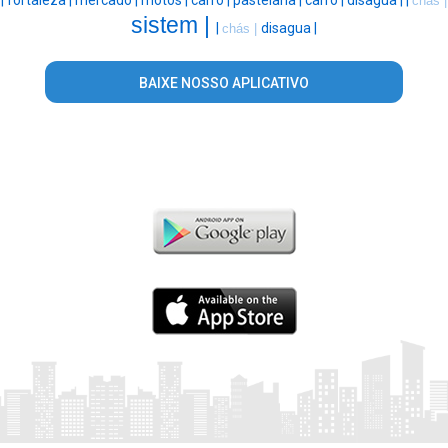
chás |
sistem |
|
disagua |
chás |
BAIXE NOSSO APLICATIVO