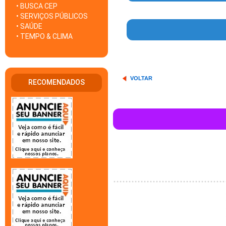
• BUSCA CEP
• SERVIÇOS PÚBLICOS
• SAÚDE
• TEMPO & CLIMA
VOLTAR
RECOMENDADOS