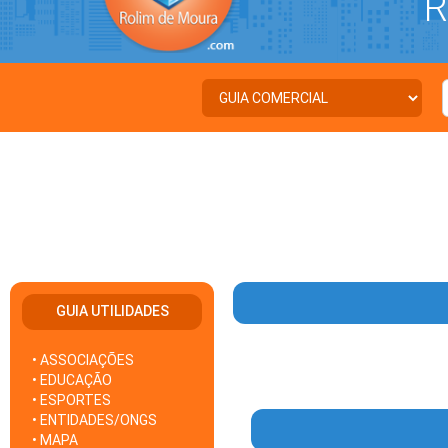
RO
GUIA UTILIDADES
• ASSOCIAÇÕES
• EDUCAÇÃO
• ESPORTES
• ENTIDADES/ONGS
• MAPA