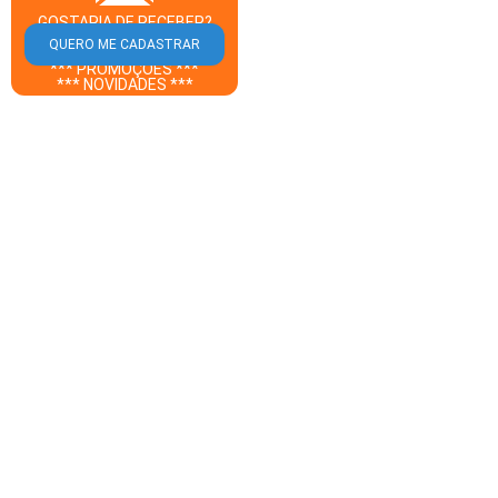
GOSTARIA DE RECEBER?
** CUPOM DESCONTO **
*** PROMOÇÕES ***
*** NOVIDADES ***
DO GUIA ROLIM DE MOURA
EM SEU E-MAIL?