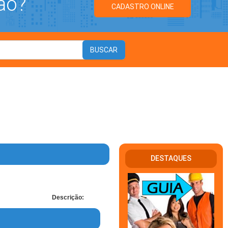
ão?
CADASTRO ONLINE
DESTAQUES
Descrição: