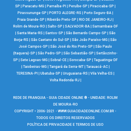
SP
|
Paracatu-MG
|
Parnaíba-PI
|
Peruíbe-SP
|
Piracicaba-SP
|
Pirassununga-SP
|
PORTO ALEGRE-RS
|
Porto Seguro-BA
|
Praia Grande-SP
|
Ribeirão Preto-SP
|
RIO DE JANEIRO-RJ
|
Rolim de Moura-RO
|
Salto-SP
|
SALVADOR-BA
|
Samambaia-DF
|
Santa Maria-RS
|
Santos-SP
|
São Bernardo Campo-SP
|
São
Borja-RS
|
São Caetano do Sul-SP
|
São João Paraíso-MG
|
São
José Campos-SP
|
São José do Rio Preto-SP
|
São Paulo
(Itaquera)-SP
|
São Pedro-SP
|
São Sebastião-SP
|
Sertãozinho-
SP
|
Sete Lagoas-MG
|
Sobral-CE
|
Sorocaba-SP
|
Taguatinga-DF
|
Taiobeiras-MG
|
Tangará da Serra-MT
|
Tarauacá-AC
|
TERESINA-PI
|
Ubatuba-SP
|
Uruguaiana-RS
|
Vila Velha-ES
|
Volta Redonda-RJ
|
REDE DE FRANQUIA - GUIA CIDADE ONLINE ® - UNIDADE: ROLIM
DE MOURA-RO
COPYRIGHT • 2006-2021 -
WWW.GUIACIDADEONLINE.COM.BR
-
TODOS OS DIREITOS RESERVADOS
POLÍTICA DE PRIVACIDADE E TERMOS DE USO