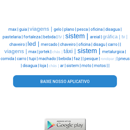
viagens |
max |
guia |
gelo |
plano |
pesca |
oficina |
disagua |
sistem |
gráfica |
tv |
tv |
pastelaria |
fortaleza |
bebida |
areial |
led |
chaveiro |
mercado |
chaveiro |
oficina |
disagu |
carro |
|
sistem |
táxi |
viagens |
max |
jortek |
metalurgica |
chás |
comida |
carro |
tupi |
machado |
bebida |
faz |
|
pesque |
|
pneus
rondipar |
|
disagua |
loja |
ar |
sistem |
moto |
motos |
|
chás |
BAIXE NOSSO APLICATIVO