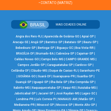
• CONTATO (MATRIZ)
MAIS CIDADES ONLINE
Angra dos Reis-RJ
|
Aparecida de Goiânia-GO
|
Apiaí-SP
|
Aracaju-SE
|
Arujá-SP
|
Barretos-SP
|
Batatais-SP
|
Bauru-SP
|
Bebedouro-SP
|
Bertioga-SP
|
Biguaçu-SC
|
Boa Vista-RR
|
BRASÍLIA-DF
|
Brumado-BA
|
Cabreúva-SP
|
Cajamar-SP
|
Caldas Novas-GO
|
Campo Belo-MG
|
CAMPO GRANDE-MS
|
Campos Jordão-SP
|
Caraguatatuba-SP
|
Cardoso-SP
|
Ceilândia-DF
|
Cláudio-MG
|
Duque de Caxias-RJ
|
Garanhuns-PE
|
GOIÂNIA-GO
|
Guará-DF
|
Guarapuava-PR
|
Guariba-SP
|
Guarujá-SP
|
Iguapé-SP
|
Ilha Bela-SP
|
Ilha Comprida-SP
|
Itabirito-MG
|
Itaquaquecetuba-SP
|
Itaqui-RS
|
Ituiutaba-MG
|
Jaboticabal-SP
|
Jacareí-SP
|
José Raydan-MG
|
Lages-SC
|
Londrina-PR
|
Luís Correia-PI
|
MANAUS-AM
|
Matão-SP
|
Medianeira-PR
|
Mirassol-SP
|
Mococa-SP
|
Monte Alto-SP
|
Morro Agudo-SP
|
Novo Progresso-PA
|
Olímpia-SP
|
Osasco-