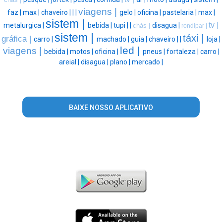
viagens |
faz |
max |
chaveiro |
|
|
gelo |
oficina |
pastelaria |
max |
sistem |
tv |
metalurgica |
bebida |
tupi |
|
disagua |
chás |
rondipar |
sistem |
táxi |
gráfica |
carro |
machado |
guia |
chaveiro |
|
loja |
led |
viagens |
bebida |
motos |
oficina |
pneus |
fortaleza |
carro |
areial |
disagua |
plano |
mercado |
BAIXE NOSSO APLICATIVO