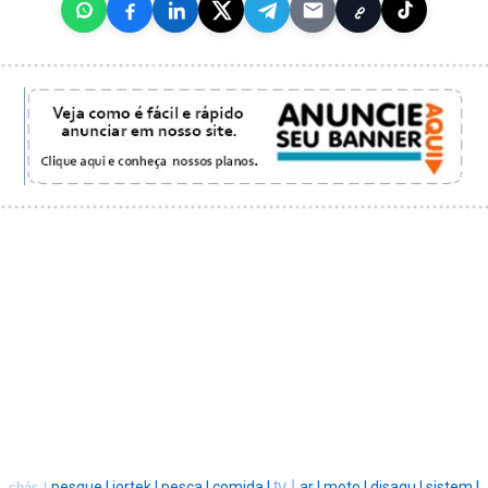
tv |
pesque |
jortek |
pesca |
comida |
ar |
moto |
disagu |
sistem |
chás |