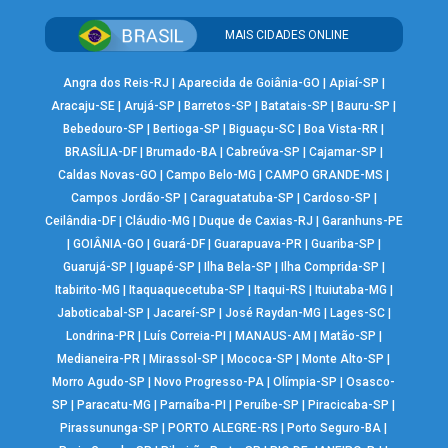
MAIS CIDADES ONLINE
Angra dos Reis-RJ
|
Aparecida de Goiânia-GO
|
Apiaí-SP
|
Aracaju-SE
|
Arujá-SP
|
Barretos-SP
|
Batatais-SP
|
Bauru-SP
|
Bebedouro-SP
|
Bertioga-SP
|
Biguaçu-SC
|
Boa Vista-RR
|
BRASÍLIA-DF
|
Brumado-BA
|
Cabreúva-SP
|
Cajamar-SP
|
Caldas Novas-GO
|
Campo Belo-MG
|
CAMPO GRANDE-MS
|
Campos Jordão-SP
|
Caraguatatuba-SP
|
Cardoso-SP
|
Ceilândia-DF
|
Cláudio-MG
|
Duque de Caxias-RJ
|
Garanhuns-PE
|
GOIÂNIA-GO
|
Guará-DF
|
Guarapuava-PR
|
Guariba-SP
|
Guarujá-SP
|
Iguapé-SP
|
Ilha Bela-SP
|
Ilha Comprida-SP
|
Itabirito-MG
|
Itaquaquecetuba-SP
|
Itaqui-RS
|
Ituiutaba-MG
|
Jaboticabal-SP
|
Jacareí-SP
|
José Raydan-MG
|
Lages-SC
|
Londrina-PR
|
Luís Correia-PI
|
MANAUS-AM
|
Matão-SP
|
Medianeira-PR
|
Mirassol-SP
|
Mococa-SP
|
Monte Alto-SP
|
Morro Agudo-SP
|
Novo Progresso-PA
|
Olímpia-SP
|
Osasco-
SP
|
Paracatu-MG
|
Parnaíba-PI
|
Peruíbe-SP
|
Piracicaba-SP
|
Pirassununga-SP
|
PORTO ALEGRE-RS
|
Porto Seguro-BA
|