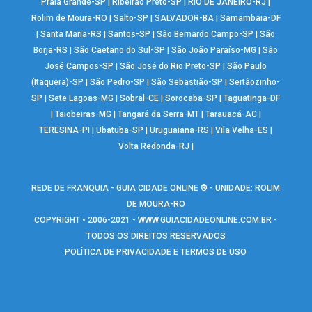
Praia Grande-SP
|
Ribeirão Preto-SP
|
RIO DE JANEIRO-RJ
|
Rolim de Moura-RO
|
Salto-SP
|
SALVADOR-BA
|
Samambaia-DF
|
Santa Maria-RS
|
Santos-SP
|
São Bernardo Campo-SP
|
São
Borja-RS
|
São Caetano do Sul-SP
|
São João Paraíso-MG
|
São
José Campos-SP
|
São José do Rio Preto-SP
|
São Paulo
(Itaquera)-SP
|
São Pedro-SP
|
São Sebastião-SP
|
Sertãozinho-
SP
|
Sete Lagoas-MG
|
Sobral-CE
|
Sorocaba-SP
|
Taguatinga-DF
|
Taiobeiras-MG
|
Tangará da Serra-MT
|
Tarauacá-AC
|
TERESINA-PI
|
Ubatuba-SP
|
Uruguaiana-RS
|
Vila Velha-ES
|
Volta Redonda-RJ
|
REDE DE FRANQUIA - GUIA CIDADE ONLINE ® - UNIDADE: ROLIM
DE MOURA-RO
COPYRIGHT • 2006-2021 -
WWW.GUIACIDADEONLINE.COM.BR
-
TODOS OS DIREITOS RESERVADOS
POLÍTICA DE PRIVACIDADE E TERMOS DE USO