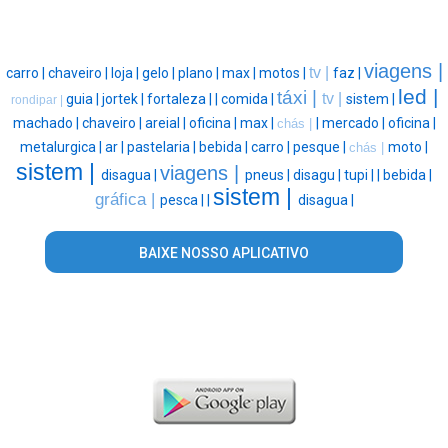
viagens |
tv |
carro |
chaveiro |
loja |
gelo |
plano |
max |
motos |
faz |
led |
táxi |
tv |
guia |
jortek |
fortaleza |
|
comida |
sistem |
rondipar |
machado |
chaveiro |
areial |
oficina |
max |
|
mercado |
oficina |
chás |
metalurgica |
ar |
pastelaria |
bebida |
carro |
pesque |
moto |
chás |
sistem |
viagens |
disagua |
pneus |
disagu |
tupi |
|
bebida |
sistem |
gráfica |
pesca |
|
disagua |
BAIXE NOSSO APLICATIVO