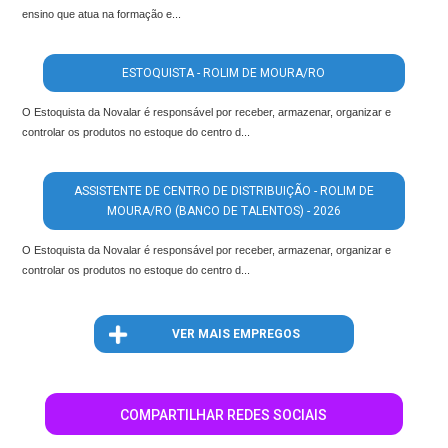
ensino que atua na formação e...
ESTOQUISTA - ROLIM DE MOURA/RO
O Estoquista da Novalar é responsável por receber, armazenar, organizar e
controlar os produtos no estoque do centro d...
ASSISTENTE DE CENTRO DE DISTRIBUIÇÃO - ROLIM DE
MOURA/RO (BANCO DE TALENTOS) - 2026
O Estoquista da Novalar é responsável por receber, armazenar, organizar e
controlar os produtos no estoque do centro d...
VER MAIS EMPREGOS
COMPARTILHAR REDES SOCIAIS