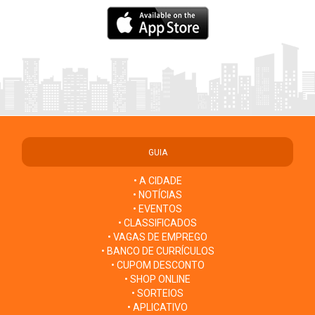
GUIA
• A CIDADE
• NOTÍCIAS
• EVENTOS
• CLASSIFICADOS
• VAGAS DE EMPREGO
• BANCO DE CURRÍCULOS
• CUPOM DESCONTO
• SHOP ONLINE
• SORTEIOS
• APLICATIVO