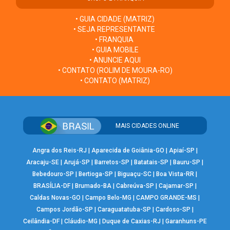
• GUIA CIDADE (MATRIZ)
• SEJA REPRESENTANTE
• FRANQUIA
• GUIA MOBILE
• ANUNCIE AQUI
• CONTATO (ROLIM DE MOURA-RO)
• CONTATO (MATRIZ)
MAIS CIDADES ONLINE
Angra dos Reis-RJ
|
Aparecida de Goiânia-GO
|
Apiaí-SP
|
Aracaju-SE
|
Arujá-SP
|
Barretos-SP
|
Batatais-SP
|
Bauru-SP
|
Bebedouro-SP
|
Bertioga-SP
|
Biguaçu-SC
|
Boa Vista-RR
|
BRASÍLIA-DF
|
Brumado-BA
|
Cabreúva-SP
|
Cajamar-SP
|
Caldas Novas-GO
|
Campo Belo-MG
|
CAMPO GRANDE-MS
|
Campos Jordão-SP
|
Caraguatatuba-SP
|
Cardoso-SP
|
Ceilândia-DF
|
Cláudio-MG
|
Duque de Caxias-RJ
|
Garanhuns-PE