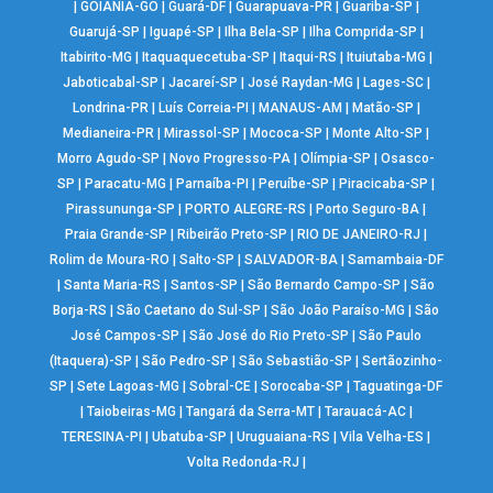
|
GOIÂNIA-GO
|
Guará-DF
|
Guarapuava-PR
|
Guariba-SP
|
Guarujá-SP
|
Iguapé-SP
|
Ilha Bela-SP
|
Ilha Comprida-SP
|
Itabirito-MG
|
Itaquaquecetuba-SP
|
Itaqui-RS
|
Ituiutaba-MG
|
Jaboticabal-SP
|
Jacareí-SP
|
José Raydan-MG
|
Lages-SC
|
Londrina-PR
|
Luís Correia-PI
|
MANAUS-AM
|
Matão-SP
|
Medianeira-PR
|
Mirassol-SP
|
Mococa-SP
|
Monte Alto-SP
|
Morro Agudo-SP
|
Novo Progresso-PA
|
Olímpia-SP
|
Osasco-
SP
|
Paracatu-MG
|
Parnaíba-PI
|
Peruíbe-SP
|
Piracicaba-SP
|
Pirassununga-SP
|
PORTO ALEGRE-RS
|
Porto Seguro-BA
|
Praia Grande-SP
|
Ribeirão Preto-SP
|
RIO DE JANEIRO-RJ
|
Rolim de Moura-RO
|
Salto-SP
|
SALVADOR-BA
|
Samambaia-DF
|
Santa Maria-RS
|
Santos-SP
|
São Bernardo Campo-SP
|
São
Borja-RS
|
São Caetano do Sul-SP
|
São João Paraíso-MG
|
São
José Campos-SP
|
São José do Rio Preto-SP
|
São Paulo
(Itaquera)-SP
|
São Pedro-SP
|
São Sebastião-SP
|
Sertãozinho-
SP
|
Sete Lagoas-MG
|
Sobral-CE
|
Sorocaba-SP
|
Taguatinga-DF
|
Taiobeiras-MG
|
Tangará da Serra-MT
|
Tarauacá-AC
|
TERESINA-PI
|
Ubatuba-SP
|
Uruguaiana-RS
|
Vila Velha-ES
|
Volta Redonda-RJ
|