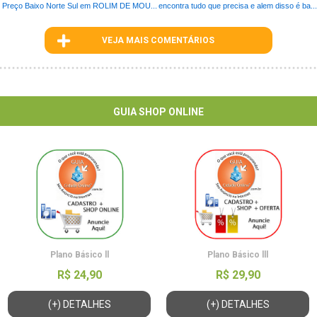
Preço Baixo Norte Sul em ROLIM DE MOU...
encontra tudo que precisa e alem disso é ba...
VEJA MAIS COMENTÁRIOS
ID : 87
GUIA SHOP ONLINE
Plano Básico ll
Plano Básico lll
R$ 24,90
R$ 29,90
(+) DETALHES
(+) DETALHES