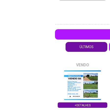
ÚLTIMOS
VENDO
+DETALHES