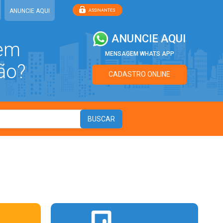
ANUNCIE AQUI
ANUNCIE AQUI
 em
MENSAGEM WHATS APP
ão?
CADASTRO ONLINE