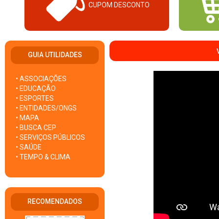
CUPOM DESCONTO
GUIA UTILIDADES
• ASSOCIAÇÕES
• EDUCAÇÃO
• ESPORTES
• ENTIDADES/ONGS
• MAPA
• BUSCA CEP
• SERVIÇOS PÚBLICOS
• SAÚDE
• TEMPO & CLIMA
RECOMENDADOS