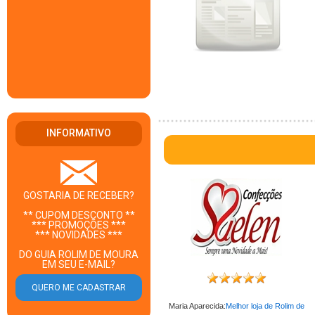
INFORMATIVO
GOSTARIA DE RECEBER?
** CUPOM DESCONTO **
*** PROMOÇÕES ***
*** NOVIDADES ***
DO GUIA ROLIM DE MOURA
EM SEU E-MAIL?
Maria Aparecida:
Melhor loja de Rolim de