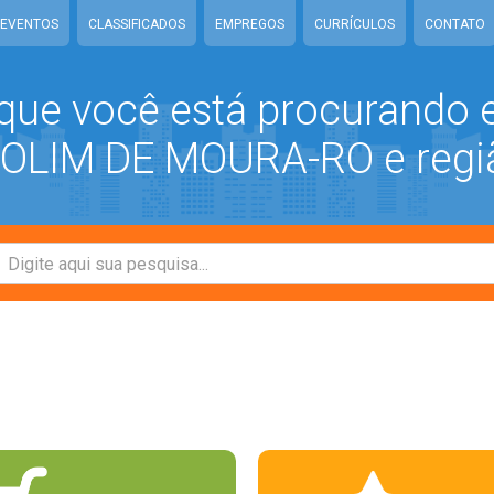
EVENTOS
CLASSIFICADOS
EMPREGOS
CURRÍCULOS
CONTATO
que você está procurando
LIM DE MOURA-RO e regi