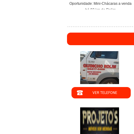
Oportunidade: Mini-Chácaras a venda
há 02 km de Rolim
";
VER TELEFONE
';
";