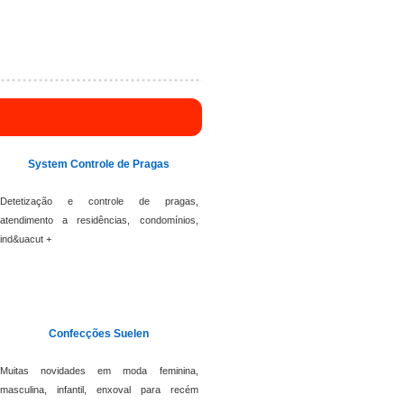
System Controle de Pragas
Detetização e controle de pragas,
atendimento a residências, condomínios,
ind&uacut +
Confecções Suelen
Muitas novidades em moda feminina,
masculina, infantil, enxoval para recém