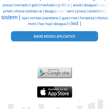
gráfica |
pesca |
mercado |
|
gelo |
machado |
areial |
disagua |
chás |
tv |
jortek |
oficina |
bebida |
ar |
disagu |
carro |
pneus |
sistem |
chás |
sistem |
loja |
comida |
pastelaria |
|
guia |
max |
fortaleza |
oficina |
led |
moto |
faz |
tupi |
disagua |
|
|
BAIXE NOSSO APLICATIVO