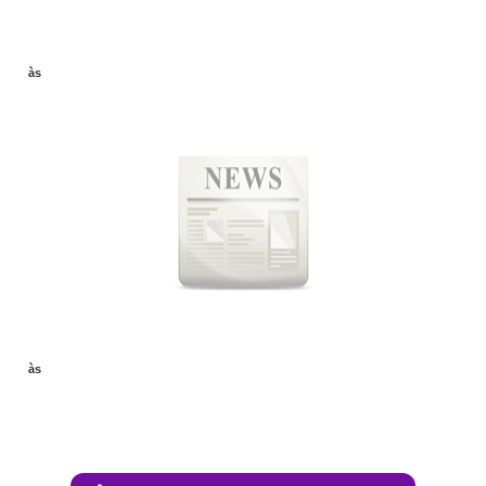
às
às