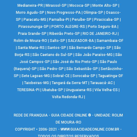
Medianeira-PR
|
Mirassol-SP
|
Mococa-SP
|
Monte Alto-SP
|
Morro Agudo-SP
|
Novo Progresso-PA
|
Olímpia-SP
|
Osasco-
SP
|
Paracatu-MG
|
Parnaíba-PI
|
Peruíbe-SP
|
Piracicaba-SP
|
Pirassununga-SP
|
PORTO ALEGRE-RS
|
Porto Seguro-BA
|
Praia Grande-SP
|
Ribeirão Preto-SP
|
RIO DE JANEIRO-RJ
|
Rolim de Moura-RO
|
Salto-SP
|
SALVADOR-BA
|
Samambaia-DF
|
Santa Maria-RS
|
Santos-SP
|
São Bernardo Campo-SP
|
São
Borja-RS
|
São Caetano do Sul-SP
|
São João Paraíso-MG
|
São
José Campos-SP
|
São José do Rio Preto-SP
|
São Paulo
(Itaquera)-SP
|
São Pedro-SP
|
São Sebastião-SP
|
Sertãozinho-
SP
|
Sete Lagoas-MG
|
Sobral-CE
|
Sorocaba-SP
|
Taguatinga-DF
|
Taiobeiras-MG
|
Tangará da Serra-MT
|
Tarauacá-AC
|
TERESINA-PI
|
Ubatuba-SP
|
Uruguaiana-RS
|
Vila Velha-ES
|
Volta Redonda-RJ
|
REDE DE FRANQUIA - GUIA CIDADE ONLINE ® - UNIDADE: ROLIM
DE MOURA-RO
COPYRIGHT • 2006-2021 -
WWW.GUIACIDADEONLINE.COM.BR
-
TODOS OS DIREITOS RESERVADOS