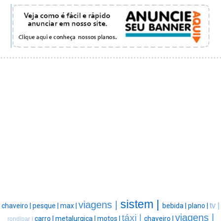
sistem |
viagens |
tv |
chaveiro |
pesque |
max |
bebida |
plano |
viagens |
táxi |
carro |
metalurgica |
motos |
chaveiro |
rondipar |