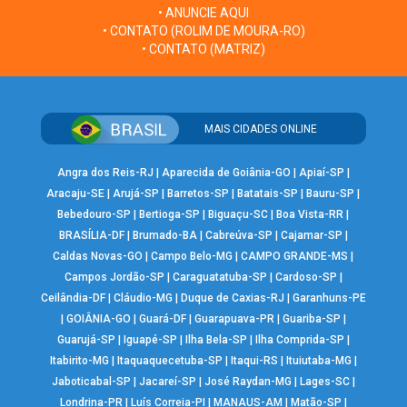
• ANUNCIE AQUI
• CONTATO (ROLIM DE MOURA-RO)
• CONTATO (MATRIZ)
MAIS CIDADES ONLINE
Angra dos Reis-RJ
|
Aparecida de Goiânia-GO
|
Apiaí-SP
|
Aracaju-SE
|
Arujá-SP
|
Barretos-SP
|
Batatais-SP
|
Bauru-SP
|
Bebedouro-SP
|
Bertioga-SP
|
Biguaçu-SC
|
Boa Vista-RR
|
BRASÍLIA-DF
|
Brumado-BA
|
Cabreúva-SP
|
Cajamar-SP
|
Caldas Novas-GO
|
Campo Belo-MG
|
CAMPO GRANDE-MS
|
Campos Jordão-SP
|
Caraguatatuba-SP
|
Cardoso-SP
|
Ceilândia-DF
|
Cláudio-MG
|
Duque de Caxias-RJ
|
Garanhuns-PE
|
GOIÂNIA-GO
|
Guará-DF
|
Guarapuava-PR
|
Guariba-SP
|
Guarujá-SP
|
Iguapé-SP
|
Ilha Bela-SP
|
Ilha Comprida-SP
|
Itabirito-MG
|
Itaquaquecetuba-SP
|
Itaqui-RS
|
Ituiutaba-MG
|
Jaboticabal-SP
|
Jacareí-SP
|
José Raydan-MG
|
Lages-SC
|
Londrina-PR
|
Luís Correia-PI
|
MANAUS-AM
|
Matão-SP
|